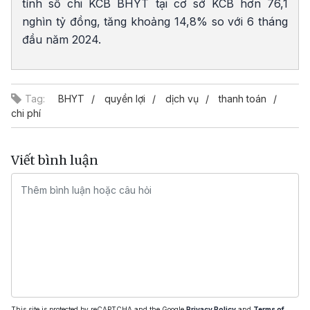
tính số chi KCB BHYT tại cơ sở KCB hơn 76,1
nghìn tỷ đồng, tăng khoảng 14,8% so với 6 tháng
đầu năm 2024.
Tag:
BHYT
quyền lợi
dịch vụ
thanh toán
chi phí
Viết bình luận
This site is protected by reCAPTCHA and the Google
Privacy Policy
and
Terms of