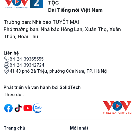
TỘC
Đài Tiếng nói Việt Nam
Trưởng ban: Nhà báo TUYẾT MAI
Phó trưởng ban: Nhà báo Hồng Lan, Xuân Thọ, Xuân
Thân, Hoài Thu
Liên hệ
84-24-39365555
84-24-39342724
41-43 phố Bà Triệu, phường Cửa Nam, TP. Hà Nội
Phát triển và vận hành bởi SolidTech
Mạng xã hội
Theo dõi:
Trang chủ
Mới nhất