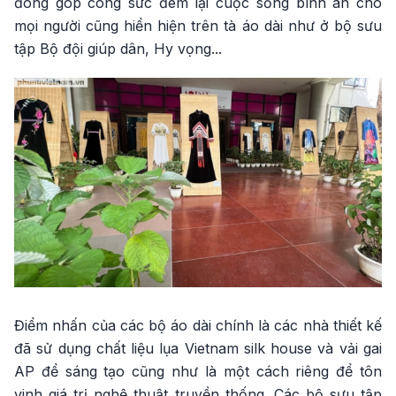
đóng góp công sức đem lại cuộc sống bình an cho
mọi người cũng hiển hiện trên tà áo dài như ở bộ sưu
tập Bộ đội giúp dân, Hy vọng...
Điểm nhấn của các bộ áo dài chính là các nhà thiết kế
đã sử dụng chất liệu lụa Vietnam silk house và vải gai
AP để sáng tạo cũng như là một cách riêng để tôn
vinh giá trị nghệ thuật truyền thống. Các bộ sưu tập