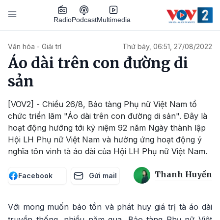
Nhảy đến nội dung
Podcast
Radio
Multimedia
Main navigation
Văn hóa - Giải trí
Thứ bảy, 06:51, 27/08/2022
Áo dài trên con đường di
sản
[VOV2] - Chiều 26/8, Bảo tàng Phụ nữ Việt Nam tổ
chức triển lãm "Áo dài trên con đường di sản". Đây là
hoạt động hướng tới kỷ niệm 92 năm Ngày thành lập
Hội LH Phụ nữ Việt Nam và hưởng ứng hoạt động ý
nghĩa tôn vinh tà áo dài của Hội LH Phụ nữ Việt Nam.
Thanh Huyền
Facebook
Gửi mail
Với mong muốn bảo tồn và phát huy giá trị tà áo dài
truyền thống, nhiều năm qua, Bảo tàng Phụ nữ Việt