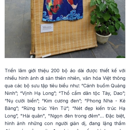
Triển lãm giới thiệu 200 bộ áo dài được thiết kế với
nhiều hình ảnh di sản thiên nhiên, văn hóa Việt thông
qua các bộ sưu tập tiêu biểu như: “Cánh buồm Quảng
Ninh”; “Vịnh Hạ Long”; “Thổ cẩm dân tộc Tày, Dao”;
“Nụ cười biển”; “Kim cương đen”; “Phong Nha - Kẻ
Bàng”; “Rừng trúc Yên Tử”; “Nét đẹp kiến trúc Hạ
Long”, "Hải quân", "Ngọn đèn trong đêm"… Đặc biệt,
hình ảnh những con người giản dị, đang lặng thầm