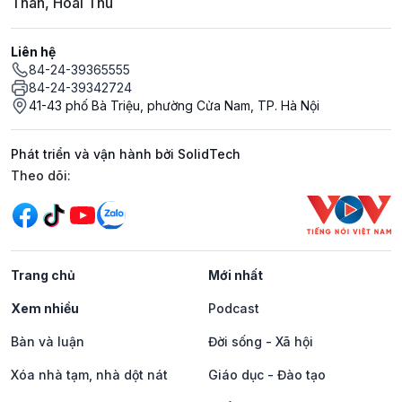
Thân, Hoài Thu
Liên hệ
84-24-39365555
84-24-39342724
41-43 phố Bà Triệu, phường Cửa Nam, TP. Hà Nội
Phát triển và vận hành bởi SolidTech
Mạng xã hội
Theo dõi:
Trang chủ
Mới nhất
Xem nhiều
Podcast
Bàn và luận
Đời sống - Xã hội
Xóa nhà tạm, nhà dột nát
Giáo dục - Đào tạo