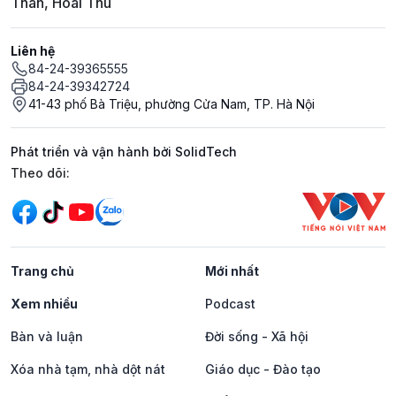
Thân, Hoài Thu
Liên hệ
84-24-39365555
84-24-39342724
41-43 phố Bà Triệu, phường Cửa Nam, TP. Hà Nội
Phát triển và vận hành bởi SolidTech
Mạng xã hội
Theo dõi:
Trang chủ
Mới nhất
Xem nhiều
Podcast
Bàn và luận
Đời sống - Xã hội
Xóa nhà tạm, nhà dột nát
Giáo dục - Đào tạo