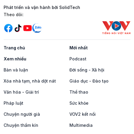
Phát triển và vận hành bởi SolidTech
Mạng xã hội
Theo dõi:
Trang chủ
Mới nhất
Xem nhiều
Podcast
Bàn và luận
Đời sống - Xã hội
Xóa nhà tạm, nhà dột nát
Giáo dục - Đào tạo
Văn hóa - Giải trí
Thể thao
Pháp luật
Sức khỏe
Chuyện người già
VOV2 kết nối
Chuyện thầm kín
Multimedia