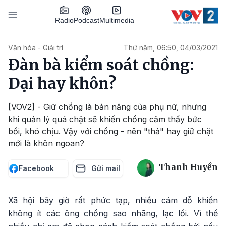
Nhảy đến nội dung
Podcast
Radio
Multimedia
Main navigation
Văn hóa - Giải trí
Thứ năm, 06:50, 04/03/2021
Đàn bà kiểm soát chồng:
Dại hay khôn?
[VOV2] - Giữ chồng là bản năng của phụ nữ, nhưng
khi quản lý quá chặt sẽ khiến chồng cảm thấy bức
bối, khó chịu. Vậy với chồng - nên "thả" hay giữ chặt
mới là khôn ngoan?
Thanh Huyền
Facebook
Gửi mail
Xã hội bây giờ rất phức tạp, nhiều cám dỗ khiến
không ít các ông chồng sao nhãng, lạc lối. Vì thế