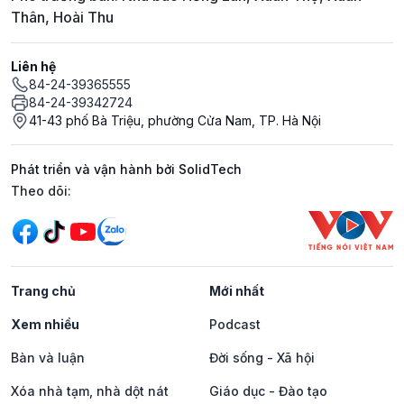
Thân, Hoài Thu
Liên hệ
84-24-39365555
84-24-39342724
41-43 phố Bà Triệu, phường Cửa Nam, TP. Hà Nội
Phát triển và vận hành bởi SolidTech
Mạng xã hội
Theo dõi:
Trang chủ
Mới nhất
Xem nhiều
Podcast
Bàn và luận
Đời sống - Xã hội
Xóa nhà tạm, nhà dột nát
Giáo dục - Đào tạo