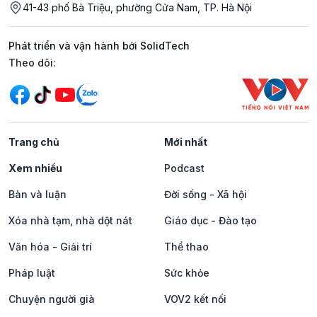
41-43 phố Bà Triệu, phường Cửa Nam, TP. Hà Nội
Phát triển và vận hành bởi SolidTech
Mạng xã hội
Theo dõi:
Trang chủ
Mới nhất
Xem nhiều
Podcast
Bàn và luận
Đời sống - Xã hội
Xóa nhà tạm, nhà dột nát
Giáo dục - Đào tạo
Văn hóa - Giải trí
Thể thao
Pháp luật
Sức khỏe
Chuyện người già
VOV2 kết nối