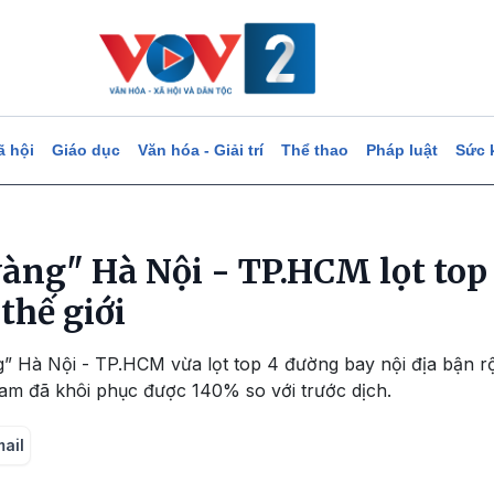
ã hội
Giáo dục
Văn hóa - Giải trí
Thể thao
Pháp luật
Sức 
àng" Hà Nội - TP.HCM lọt top
thế giới
 Hà Nội - TP.HCM vừa lọt top 4 đường bay nội địa bận rộn
am đã khôi phục được 140% so với trước dịch.
mail