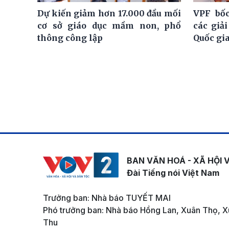
Dự kiến giảm hơn 17.000 đầu mối
VPF bốc
cơ sở giáo dục mầm non, phổ
các giả
thông công lập
Quốc gi
BAN VĂN HOÁ - XÃ HỘI 
Đài Tiếng nói Việt Nam
Trưởng ban: Nhà báo TUYẾT MAI
Phó trưởng ban: Nhà báo Hồng Lan, Xuân Thọ, X
Thu