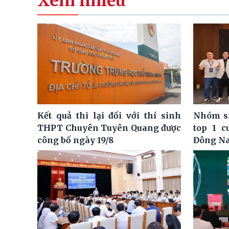
Xem nhiều
Kết quả thi lại đối với thí sinh
Nhóm si
THPT Chuyên Tuyên Quang được
top 1 c
công bố ngày 19/8
Đông N