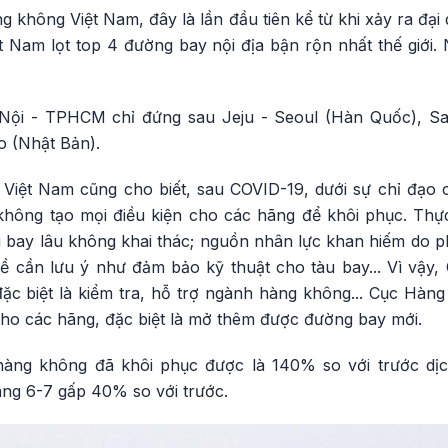
g không Việt Nam, đây là lần đầu tiên kể từ khi xảy ra đạ
 Nam lọt top 4 đường bay nội địa bận rộn nhất thế giới
Nội - TPHCM chỉ đứng sau Jeju - Seoul (Hàn Quốc), Sa
 (Nhật Bản).
Việt Nam cũng cho biết, sau COVID-19, dưới sự chỉ đạo
không tạo mọi điều kiện cho các hãng để khôi phục. Thực
 bay lâu không khai thác; nguồn nhân lực khan hiếm do phi
 cần lưu ý như đảm bảo kỹ thuật cho tàu bay... Vì vậy, C
ặc biệt là kiểm tra, hỗ trợ ngành hàng không... Cục Hàn
cho các hãng, đặc biệt là mở thêm được đường bay mới.
hàng không đã khôi phục được là 140% so với trước dịc
áng 6-7 gấp 40% so với trước.