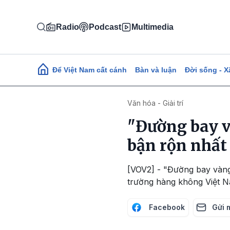
Nhảy đến nội dung
Radio
Podcast
Multimedia
Main navigation
Để Việt Nam cất cánh
Bàn và luận
Đời sống - X
Văn hóa - Giải trí
"Đường bay v
bận rộn nhất 
[VOV2] - "Đường bay vàng”
trường hàng không Việt N
Facebook
Gửi 