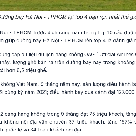
ường bay Hà Nội - TPHCM lọt top 4 bận rộn nhất thế gi
Nội - TPHCM trước dịch cũng nằm trong top 10 các đườn
ớm giúp đường bay Hà Nội - TP.HCM lên top 4 là đánh giá rấ
cung cấp dữ liệu du lịch hàng không OAG ( Official Airlines
thấy, lượng ghế bán ra trên đường bay này trong khoảng t
ới hơn 8,5 triệu ghế.
 không Việt Nam, 9 tháng năm nay, sản lượng điều hành b
ới cùng kỳ năm 2021; điều hành bay quá cảnh đạt 127.00
 cảng hàng không trong 9 tháng đạt 75 triệu khách, tăn
 không nội địa vận chuyển 37 triệu khách, tăng 157% 
h quốc tế và 34 triệu khách nội địa.