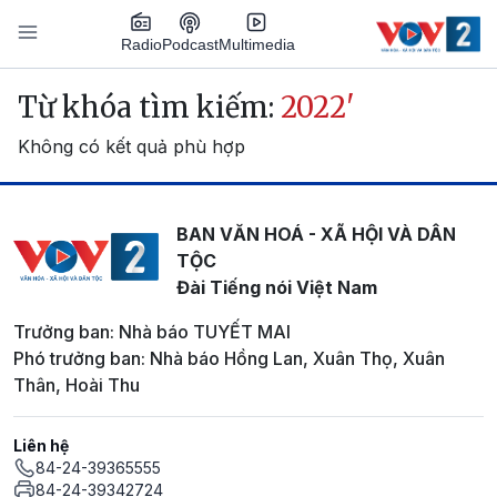
Nhảy đến nội dung
Podcast
Radio
Multimedia
Main navigation
Từ khóa tìm kiếm:
2022'
Không có kết quả phù hợp
BAN VĂN HOÁ - XÃ HỘI VÀ DÂN
TỘC
Đài Tiếng nói Việt Nam
Trưởng ban: Nhà báo TUYẾT MAI
Phó trưởng ban: Nhà báo Hồng Lan, Xuân Thọ, Xuân
Thân, Hoài Thu
Liên hệ
84-24-39365555
84-24-39342724