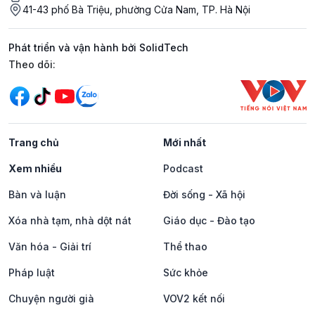
41-43 phố Bà Triệu, phường Cửa Nam, TP. Hà Nội
Phát triển và vận hành bởi SolidTech
Mạng xã hội
Theo dõi:
Trang chủ
Mới nhất
Xem nhiều
Podcast
Bàn và luận
Đời sống - Xã hội
Xóa nhà tạm, nhà dột nát
Giáo dục - Đào tạo
Văn hóa - Giải trí
Thể thao
Pháp luật
Sức khỏe
Chuyện người già
VOV2 kết nối