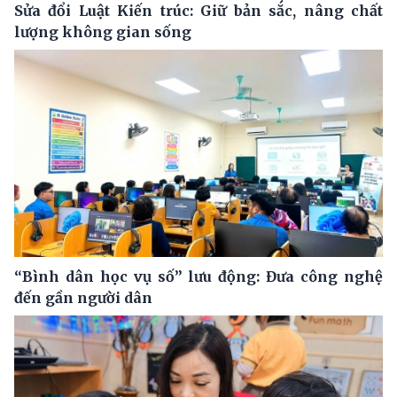
Sửa đổi Luật Kiến trúc: Giữ bản sắc, nâng chất
lượng không gian sống
“Bình dân học vụ số” lưu động: Đưa công nghệ
đến gần người dân