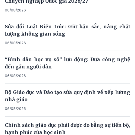
Chuyên nghiệp Quốc gia 2026/27
06/08/2026
Sửa đổi Luật Kiến trúc: Giữ bản sắc, nâng chất
lượng không gian sống
06/08/2026
“Bình dân học vụ số” lưu động: Đưa công nghệ
đến gần người dân
06/08/2026
Bộ Giáo dục và Đào tạo sửa quy định về xếp lương
nhà giáo
06/08/2026
Chính sách giáo dục phải được đo bằng sự tiến bộ,
hạnh phúc của học sinh