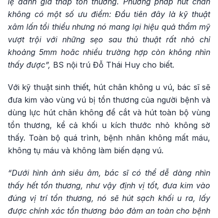
lệ đánh giá thấp tổn thương. Phương pháp hút chân
không có một số ưu điểm: Đầu tiên đây là kỹ thuật
xâm lấn tổi thiểu nhưng nó mang lại hiệu quả thẩm mỹ
vượt trội với những sẹo sau thủ thuật rất nhỏ chỉ
khoảng 5mm hoăc nhiều trường hợp còn không nhìn
thấy được”,
BS nội trú Đỗ Thái Huy cho biết.
Với kỹ thuật sinh thiết, hút chân không u vú, bác sĩ sẽ
đưa kim vào vùng vú bị tổn thương của người bệnh và
dùng lực hút chân không để cắt và hút toàn bộ vùng
tổn thương, kể cả khối u kích thước nhỏ không sờ
thấy. Toàn bộ quá trình, bệnh nhân không mất máu,
không tụ máu và không làm biến dạng vú.
“Dưới hình ảnh siêu âm, bác sĩ có thể dễ dàng nhìn
thấy hết tổn thương, như vậy định vị tốt, đưa kim vào
đúng vị trí tổn thương, nó sẽ hút sạch khối u ra, lấy
được chính xác tổn thương bảo đảm an toàn cho bệnh