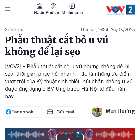
Nhảy đến nội dung
Podcast
Radio
Multimedia
Main navigation
Sức khỏe
Thứ hai, 15:54, 25/08/2025
Phẫu thuật cắt bỏ u vú
không để lại sẹo
[VOV2] - Phẫu thuật cắt bỏ u vú nhưng không để lại
sẹo, thời gian phục hồi nhanh – đó là những ưu điểm
vượt trội của Kỹ thuật sinh thiết, hút chân không u vú
được ứng dụng ở BV Ung bướu Hà Nội từ đầu năm
nay.
Mai Hương
Facebook
Gửi mail