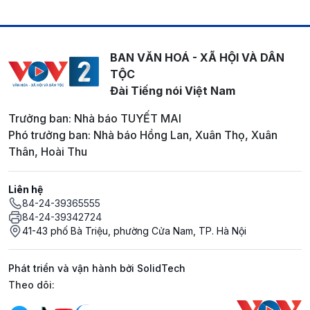
BAN VĂN HOÁ - XÃ HỘI VÀ DÂN
TỘC
Đài Tiếng nói Việt Nam
Trưởng ban: Nhà báo TUYẾT MAI
Phó trưởng ban: Nhà báo Hồng Lan, Xuân Thọ, Xuân
Thân, Hoài Thu
Liên hệ
84-24-39365555
84-24-39342724
41-43 phố Bà Triệu, phường Cửa Nam, TP. Hà Nội
Phát triển và vận hành bởi SolidTech
Mạng xã hội
Theo dõi: