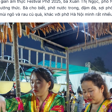
gian ẩm thực Festival Phở 2025, bà Xuân Thị Ngọc, phố
ưởng thức. Bà cho biết, phở nước trong, đậm đà, sợi p
ùi ngô và rau củ quả, khác với phở Hà Nội mình rất nhiều