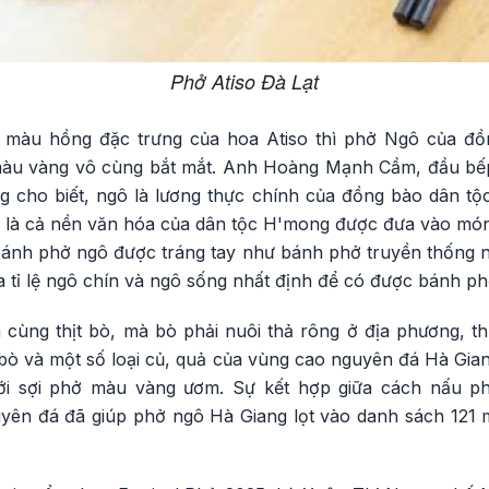
Phở Atiso Đà Lạt
ó màu hồng đặc trưng của hoa Atiso thì phở Ngô của đ
màu vàng vô cùng bắt mắt. Anh Hoàng Mạnh Cầm, đầu bế
ng cho biết, ngô là lương thực chính của đồng bào dân t
 là cả nền văn hóa của dân tộc H'mong được đưa vào mó
 Bánh phở ngô được tráng tay như bánh phở truyền thống n
 tỉ lệ ngô chín và ngô sống nhất định để có được bánh 
cùng thịt bò, mà bò phải nuôi thả rông ở địa phương, thị
ò và một số loại củ, quả của vùng cao nguyên đá Hà Giang
ới sợi phở màu vàng ươm. Sự kết hợp giữa cách nấu ph
yên đá đã giúp phở ngô Hà Giang lọt vào danh sách 121 m