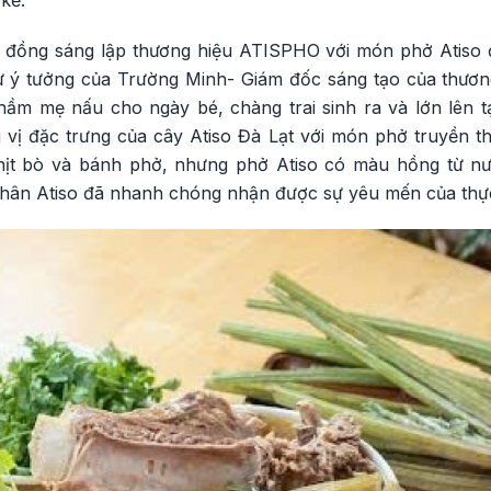
 đồng sáng lập thương hiệu ATISPHO với món phở Atiso đ
ừ ý tưởng của Trường Minh- Giám đốc sáng tạo của thươ
ầm mẹ nấu cho ngày bé, chàng trai sinh ra và lớn lên 
 vị đặc trưng của cây Atiso Đà Lạt với món phở truyền 
thịt bò và bánh phở, nhưng phở Atiso có màu hồng từ nư
thân Atiso đã nhanh chóng nhận được sự yêu mến của thự