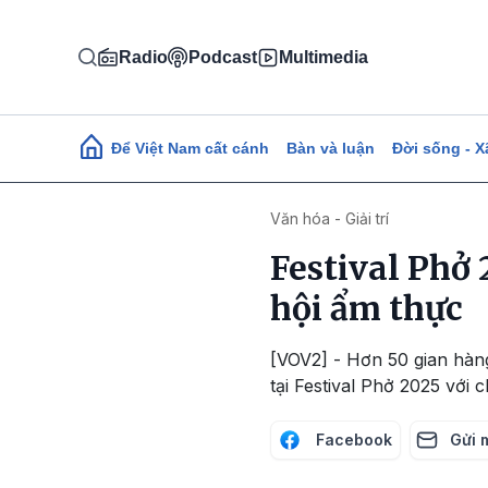
Nhảy đến nội dung
Radio
Podcast
Multimedia
Main navigation
Để Việt Nam cất cánh
Bàn và luận
Đời sống - X
Văn hóa - Giải trí
Festival Phở 
hội ẩm thực
[VOV2] - Hơn 50 gian hàn
tại Festival Phở 2025 với 
Facebook
Gửi 