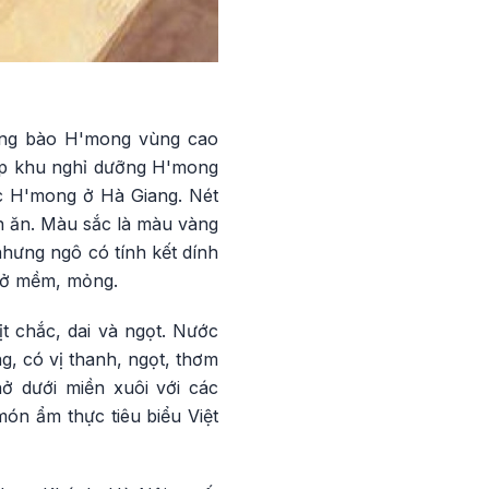
ồng bào H'mong vùng cao
p khu nghỉ dưỡng H'mong
ộc H'mong ở Hà Giang. Nét
n ăn. Màu sắc là màu vàng
hưng ngô có tính kết dính
phở mềm, mỏng.
t chắc, dai và ngọt. Nước
, có vị thanh, ngọt, thơm
ở dưới miền xuôi với các
ón ẩm thực tiêu biểu Việt