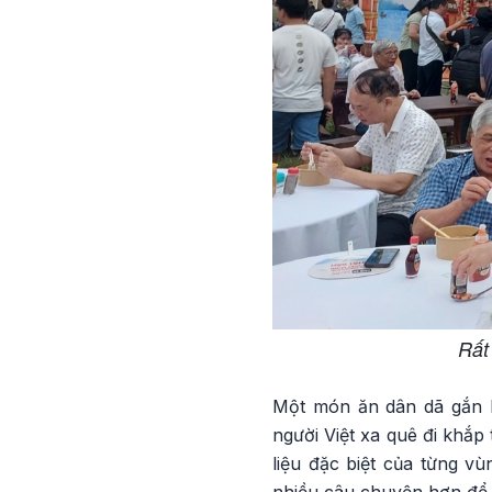
Rất
Một món ăn dân dã gắn bó
người Việt xa quê đi khắp
liệu đặc biệt của từng v
nhiều câu chuyện hơn để 