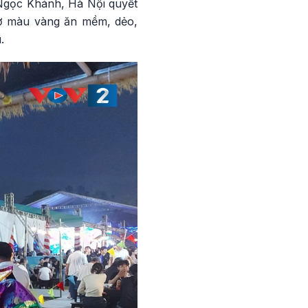
 Ngọc Khánh, Hà Nội quyết
hở màu vàng ăn mềm, dẻo,
.