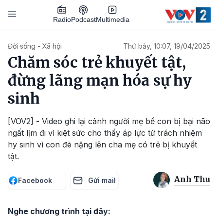
Nhảy đến nội dung
Podcast
Radio
Multimedia
Main navigation
Đời sống - Xã hội
Thứ bảy, 10:07, 19/04/2025
Chăm sóc trẻ khuyết tật,
đừng lãng mạn hóa sự hy
sinh
[VOV2] - Video ghi lại cảnh người mẹ bế con bị bại não
ngất lịm đi vì kiệt sức cho thấy áp lực từ trách nhiệm
hy sinh vì con đè nặng lên cha mẹ có trẻ bị khuyết
tật.
Anh Thu
Facebook
Gửi mail
Nghe chương trình tại đây: