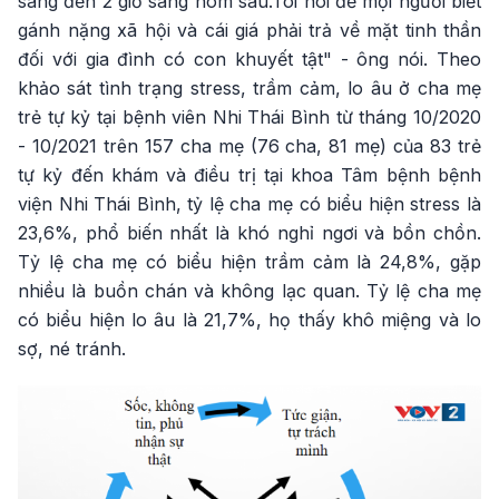
sáng đến 2 giờ sáng hôm sau.Tôi nói để mọi người biết
gánh nặng xã hội và cái giá phải trả về mặt tinh thần
đối với gia đình có con khuyết tật" - ông nói. Theo
khảo sát tình trạng stress, trầm cảm, lo âu ở cha mẹ
trẻ tự kỷ tại bệnh viên Nhi Thái Bình từ tháng
10/2020
- 10
/2021 trên 157 cha mẹ (76 cha, 81 mẹ) của 83 trẻ
tự kỷ đến khám và điều trị tại khoa Tâm bệnh bệnh
viện Nhi Thái Bình, tỷ lệ cha mẹ có biểu hiện stress là
23,6%, phổ biến nhất là khó nghỉ ngơi và bồn chồn.
Tỷ lệ cha mẹ có biểu hiện trầm cảm là 24,8%, gặp
nhiều là buồn chán và không lạc quan. Tỷ lệ cha mẹ
có biểu hiện lo âu là 21,7%, họ thấy khô miệng và lo
sợ, né tránh.