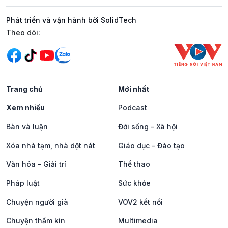
Phát triển và vận hành bởi SolidTech
Mạng xã hội
Theo dõi:
Trang chủ
Mới nhất
Xem nhiều
Podcast
Bàn và luận
Đời sống - Xã hội
Xóa nhà tạm, nhà dột nát
Giáo dục - Đào tạo
Văn hóa - Giải trí
Thể thao
Pháp luật
Sức khỏe
Chuyện người già
VOV2 kết nối
Chuyện thầm kín
Multimedia