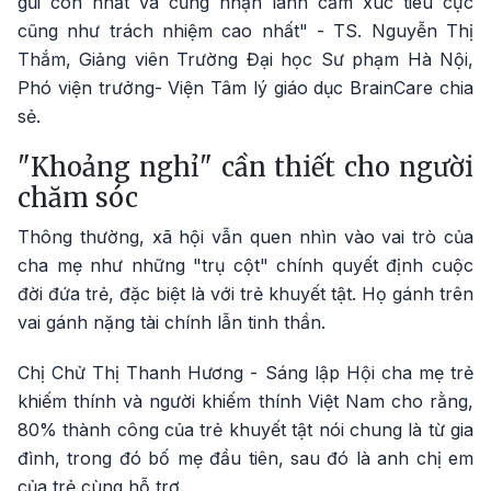
gũi con nhất và cũng nhận lãnh cảm xúc tiêu cực
cũng như trách nhiệm cao nhất" - TS. Nguyễn Thị
Thắm, Giảng viên Trường Đại học Sư phạm Hà Nội,
Phó viện trưởng- Viện Tâm lý giáo dục BrainCare chia
sẻ.
"Khoảng nghỉ" cần thiết cho người
chăm sóc
Thông thường, xã hội vẫn quen nhìn vào vai trò của
cha mẹ như những "trụ cột" chính quyết định cuộc
đời đứa trẻ, đặc biệt là với trẻ khuyết tật. Họ gánh trên
vai gánh nặng tài chính lẫn tinh thần.
Chị Chử Thị Thanh Hương - Sáng lập Hội cha mẹ trẻ
khiếm thính và người khiếm thính Việt Nam cho rằng,
80% thành công của trẻ khuyết tật nói chung là từ gia
đình, trong đó bố mẹ đầu tiên, sau đó là anh chị em
của trẻ cùng hỗ trợ.