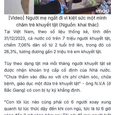
Video
[Video] Người mẹ ngất đi vì kiệt sức một mình
chăm trẻ khuyết tật (Nguồn: khai thác)
Tại Việt Nam, theo số liệu thống kê, tính đến
31/12/2023, cả nước có trên 7 triệu người khuyết tật,
chiếm 7,06% dân số từ 2 tuổi trở lên, trong đó có
28,3%, tương đương gần 2 triệu trẻ em khuyết tật.
Tùy theo dạng tật mà mỗi tháng người khuyết tật sẽ
được nhận khoản trợ cấp cố định của Nhà nước.
"Chưa thấm vào đâu so với chi phí chăm sóc, chữa
bệnh, giáo dục một đứa trẻ khuyết tật" - ông N.V.A (ở
Bắc Giang) có con bị tự kỷ khẳng định.
"Con tôi lúc nào cũng phải có 6 người xoay xung
quanh từ lúc thức dậy đến khi con ngủ, tức là từ 6 giờ