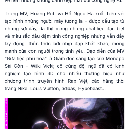
vẽ nên những khung cảnh đẹp mắt bởi công nghệ AI.
Trong MV, Hoàng Rob và Hồ Ngọc Hà xuất hiện với
tạo hình những người máy tương lai – được cấu tạo từ
những sợi dây, da thịt mang những chất liệu đặc biệt
và màu sắc dẫu đậm tính công nghiệp nhưng vẫn đầy
lay động, thổn thức bởi nhịp đập khát khao, mong
manh của con người trong tình yêu. Đạo diễn của MV
"Bữa tiệc phù hoa" là Giám đốc sáng tạo của Monopo
Sài Gòn – Wiiki Vicki; cô cùng đội ngũ đã có kinh
nghiệm tạo hình 3D cho nhiều thương hiệu như
chương trình truyền hình Rap Việt, các hãng thời
trang Nike, Louis Vuitton, adidas, Hypebeast…