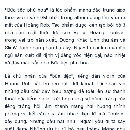
"Bữa tiệc phù hoa" là tác phẩm mang đặc trưng giao
thoa Violin và EDM nhất trong album cùng tên vừa ra
mắt của Hoàng Rob. Tác phẩm được kiến tạo bởi bộ 3
nhà sản xuất thực lực của Vpop: Hoàng Touliver
trong vai trò sản xuất, Dương Khắc Linh thu âm và
SlimV đảm nhận phần hậu kỳ. Ngay từ cái tên của đội
ngũ sản xuất đã định vị dáng vóc hiện đại, náo nhiệt
và đầy màu sắc cho Bữa tiệc phù hoa
.
Là chủ nhân của “bữa tiệc", tiếng đàn violin của
Hoàng Rob cất lên réo rắt, dứt khoát. Lời nhạc với
những câu chữ đầy biểu tượng để toát lên sự thanh
thoát của tiếng violin, kết hợp cùng sự hùng tráng của
tiếng trống hội, âm thanh mang hơi hướng thính
phòng và kết cấu của âm nhạc điện tử mà Touliver
xây dựng. Những câu hát như “Người yêu ơi ta say
suốt đêm/ Những ưu tư rũ bỏ bên thềm/ Mộng phù