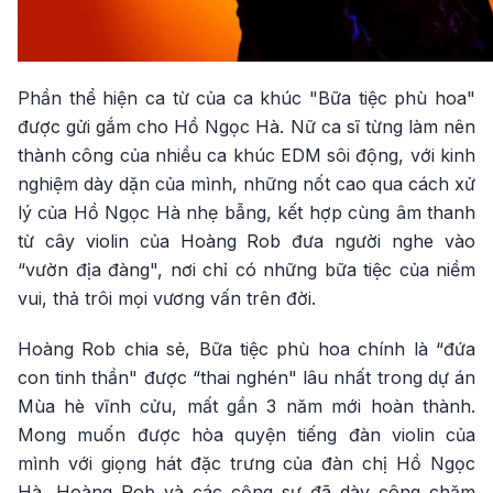
Phần thể hiện ca từ của ca khúc "Bữa tiệc phù hoa"
được gửi gắm cho Hồ Ngọc Hà. Nữ ca sĩ từng làm nên
thành công của nhiều ca khúc EDM sôi động, với kinh
nghiệm dày dặn của mình, những nốt cao qua cách xử
lý của Hồ Ngọc Hà nhẹ bẫng, kết hợp cùng âm thanh
từ cây violin của Hoàng Rob đưa người nghe vào
“vườn địa đàng", nơi chỉ có những bữa tiệc của niềm
vui, thả trôi mọi vương vấn trên đời.
Hoàng Rob chia sẻ, Bữa tiệc phù hoa chính là “đứa
con tinh thần" được “thai nghén" lâu nhất trong dự án
Mùa hè vĩnh cửu, mất gần 3 năm mới hoàn thành.
Mong muốn được hòa quyện tiếng đàn violin của
mình với giọng hát đặc trưng của đàn chị Hồ Ngọc
Hà, Hoàng Rob và các cộng sự đã dày công chăm