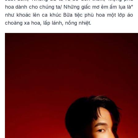
hoa dành cho chúng ta/ Những giấc mơ êm ấm lụa là”
như khoác lên ca khúc Bữa tiệc phù hoa một lớp áo
choàng xa hoa, lấp lánh, nồng nhiệt.