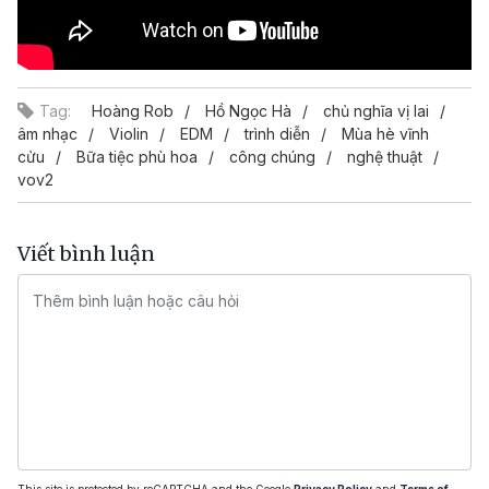
Tag:
Hoàng Rob
Hồ Ngọc Hà
chủ nghĩa vị lai
âm nhạc
Violin
EDM
trình diễn
Mùa hè vĩnh
cửu
Bữa tiệc phù hoa
công chúng
nghệ thuật
vov2
Viết bình luận