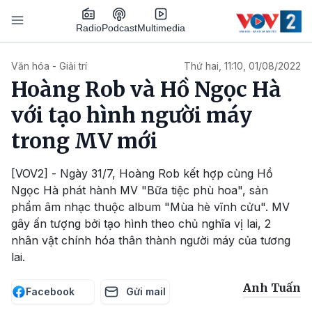
Nhảy đến nội dung
Podcast
Radio
Multimedia
Main navigation
Văn hóa - Giải trí
Thứ hai, 11:10, 01/08/2022
Hoàng Rob và Hồ Ngọc Hà
với tạo hình người máy
trong MV mới
[VOV2] - Ngày 31/7, Hoàng Rob kết hợp cùng Hồ
Ngọc Hà phát hành MV "Bữa tiệc phù hoa", sản
phẩm âm nhạc thuộc album "Mùa hè vĩnh cửu". MV
gây ấn tượng bởi tạo hình theo chủ nghĩa vị lai, 2
nhân vật chính hóa thân thành người máy của tương
lai.
Anh Tuấn
Facebook
Gửi mail