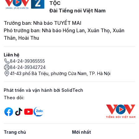
TỘC
Đài Tiếng nói Việt Nam
Trưởng ban: Nhà báo TUYẾT MAI
Phó trưởng ban: Nhà báo Hồng Lan, Xuân Thọ, Xuân
Thân, Hoài Thu
Liên hệ
84-24-39365555
84-24-39342724
41-43 phố Bà Triệu, phường Cửa Nam, TP. Hà Nội
Phát triển và vận hành bởi SolidTech
Mạng xã hội
Theo dõi:
Trang chủ
Mới nhất