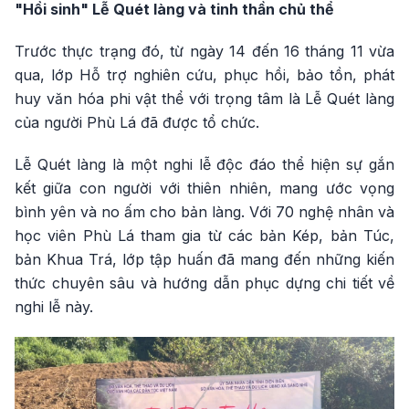
"Hồi sinh" Lễ Quét làng và tinh thần chủ thể
Trước thực trạng đó, từ ngày 14 đến 16 tháng 11 vừa
qua, lớp Hỗ trợ nghiên cứu, phục hồi, bảo tồn, phát
huy văn hóa phi vật thể với trọng tâm là Lễ Quét làng
của người Phù Lá đã được tổ chức.
Lễ Quét làng là một nghi lễ độc đáo thể hiện sự gắn
kết giữa con người với thiên nhiên, mang ước vọng
bình yên và no ấm cho bản làng. Với 70 nghệ nhân và
học viên Phù Lá tham gia từ các bản Kép, bản Túc,
bản Khua Trá, lớp tập huấn đã mang đến những kiến
thức chuyên sâu và hướng dẫn phục dựng chi tiết về
nghi lễ này.