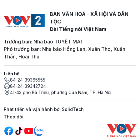
BAN VĂN HOÁ - XÃ HỘI VÀ DÂN
TỘC
Đài Tiếng nói Việt Nam
Trưởng ban: Nhà báo TUYẾT MAI
Phó trưởng ban: Nhà báo Hồng Lan, Xuân Thọ, Xuân
Thân, Hoài Thu
Liên hệ
84-24-39365555
84-24-39342724
41-43 phố Bà Triệu, phường Cửa Nam, TP. Hà Nội
Phát triển và vận hành bởi SolidTech
Mạng xã hội
Theo dõi: