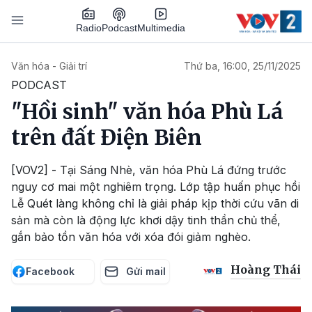
Nhảy đến nội dung
Podcast
Radio
Multimedia
Main navigation
Văn hóa - Giải trí
Thứ ba, 16:00, 25/11/2025
PODCAST
"Hồi sinh" văn hóa Phù Lá
trên đất Điện Biên
[VOV2] - Tại Sáng Nhè, văn hóa Phù Lá đứng trước
nguy cơ mai một nghiêm trọng. Lớp tập huấn phục hồi
Lễ Quét làng không chỉ là giải pháp kịp thời cứu vãn di
sản mà còn là động lực khơi dậy tinh thần chủ thể,
gắn bảo tồn văn hóa với xóa đói giảm nghèo.
Hoàng Thái
Facebook
Gửi mail