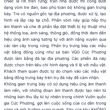
chiếc lá rơi trên rừng; trần nhà được thi công dưới
dạng vòm tre đan, bao phủ toàn bộ không gian trưng
bày. Tre có nguồn gốc tại địa phương, được xử lý, tạo
hình và lắp ráp tại chỗ. Phần vòm này giúp hấp thụ
âm thanh và che đi phần lắp đặt thiết bị kỹ thuật như
hệ thống loa, ánh sáng, thông gió, đồng thời đem đến
hiệu ứng ánh sáng tương tự với ánh nắng xuyên qua
các tán cây trong rừng. Phần trụ trưng bày các mẫu
vật bằng đồng cũng như sa bàn VQG Cúc Phương
được làm bằng đá tại địa phương. Các phiến đá này
được chọn trên tiêu chí hình dạng và tỉ lệ với mẫu vật.
Khách tham quan được tự do chạm vào các mẫu vật
bằng đồng trưng bày trên trụ đá này để cảm nhận.
Không gian trưng bày có sử dụng hiệu ứng âm thanh
làm nền, với những đoạn âm thanh được tạo nên từ
những bản thu lấy từ tự nhiên trong chính Vườn quốc
gia Cúc Phương, gợi lên cuộc sống của cư dân trong
rừng và môi trường xung quanh. Sàn của khu KHÔNG