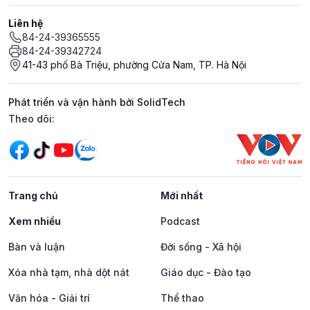
Liên hệ
84-24-39365555
84-24-39342724
41-43 phố Bà Triệu, phường Cửa Nam, TP. Hà Nội
Phát triển và vận hành bởi SolidTech
Mạng xã hội
Theo dõi:
Trang chủ
Mới nhất
Xem nhiều
Podcast
Bàn và luận
Đời sống - Xã hội
Xóa nhà tạm, nhà dột nát
Giáo dục - Đào tạo
Văn hóa - Giải trí
Thể thao