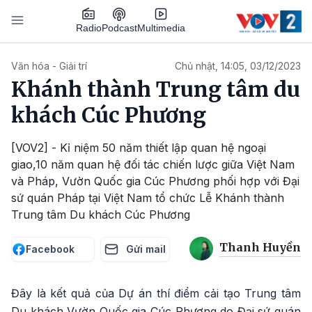
Nhảy đến nội dung
Podcast
Radio
Multimedia
Main navigation
Văn hóa - Giải trí
Chủ nhật, 14:05, 03/12/2023
Khánh thành Trung tâm du
khách Cúc Phương
[VOV2] - Kỉ niệm 50 năm thiết lập quan hệ ngoại
giao,10 năm quan hệ đối tác chiến lược giữa Việt Nam
và Pháp, Vườn Quốc gia Cúc Phương phối hợp với Đại
sứ quán Pháp tại Việt Nam tổ chức Lễ Khánh thành
Trung tâm Du khách Cúc Phương
Thanh Huyền
Facebook
Gửi mail
Đây là kết quả của Dự án thí điểm cải tạo Trung tâm
Du khách Vườn Quốc gia Cúc Phương do Đại sứ quán