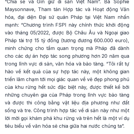
“Chia sẻ và Gìn giữ di sản Việt Nam”. Bà Sophie
Maysonnave, Tham tán Hợp tác và Hoạt động Văn
hóa, đại diện Đại sứ quán Pháp tại Việt Nam nhấn
mạnh: “Chương trình FSPI này chính thức khởi động
vào tháng 05/2022, được Bộ Châu Âu và Ngoại giao
Pháp tài trợ 15 tỷ đồng (tương đương 600.000 euro),
minh chứng cho tầm quan trọng mà Pháp đã dành
cho các dự án hợp tác song phương hơn 20 năm qua
trong lĩnh vực di sản, văn hóa và bảo tàng. “Tôi rất tự
hào về kết quả của sự hợp tác này, một không gian
triển lãm chạm tới mọi giác quan về vẻ đẹp phong phú
của khu rừng hết sức đặc biệt này, được thiết kế bởi
những chuyên gia của Pháp trong lĩnh vực bảo tàng
và được thi công bằng vật liệu địa phương như đất
sống và tre. Công trình hợp tác về di sản này như một
lời mời gọi khám phá khu rừng và trên hết là một ví dụ
tiêu biểu về văn hóa sẻ chia giữa hai nước chúng ta”.