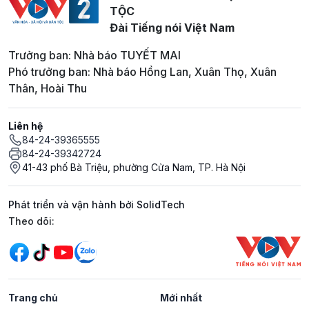
TỘC
Đài Tiếng nói Việt Nam
Trưởng ban: Nhà báo TUYẾT MAI
Phó trưởng ban: Nhà báo Hồng Lan, Xuân Thọ, Xuân
Thân, Hoài Thu
Liên hệ
84-24-39365555
84-24-39342724
41-43 phố Bà Triệu, phường Cửa Nam, TP. Hà Nội
Phát triển và vận hành bởi SolidTech
Mạng xã hội
Theo dõi:
Trang chủ
Mới nhất