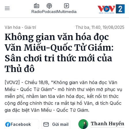
Nhảy đến nội dung
Podcast
Radio
Multimedia
Main navigation
Văn hóa - Giải trí
Thứ ba, 11:40, 19/08/2025
Không gian văn hóa đọc
Văn Miếu-Quốc Tử Giám:
Sân chơi tri thức mới của
Thủ đô
[VOV2] - Chiều 18/8, "Không gian văn hóa đọc Văn
Miếu - Quốc Tử Giám"- mô hình thư viện mở phục vụ
miễn phí, nhằm lan tỏa văn hóa đọc, kết nối tri thức
cộng đồng chính thức ra mắt tại hồ Văn, di tích Quốc
gia đặc biệt Văn Miếu - Quốc Tử Giám.
Thanh Huyền
Facebook
Gửi mail