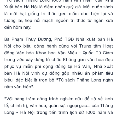
"Tủ sách Thăng Long 1000 năm văn hiến" của Nhà
Xuất bản Hà Nội là điểm nhấn quý giá. Mỗi cuốn sách
là một hạt giống tri thức gieo mầm cho hiện tại và
tương lai, tiếp nối mạch nguồn tri thức từ ngàn xưa
đến hôm nay.
Bà Phạm Thùy Dương, Phó TGĐ Nhà xuất bản Hà
Nội cho biết, đồng hành cùng với Trung tâm Hoạt
động Văn hóa Khoa học Văn Miếu - Quốc Tử Giám
trong việc xây dựng tổ chức Không gian văn hóa đọc
phục vụ miễn phí cộng đồng tại Hồ Văn, Nhà xuất
bản Hà Nội vinh dự đóng góp nhiều ấn phẩm tiêu
biểu, đặc biệt là trọn bộ "Tủ sách Thăng Long ngàn
năm văn hiến".
"Với hàng trăm công trình nghiên cứu đồ sộ về kinh
tế, chính trị, văn hoá, quân sự, ngoại giao... của Thăng
Long - Hà Nội trong tiến trình lịch sử 1000 năm và