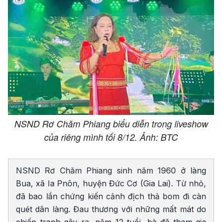
NSND Rơ Chăm Phiang biểu diễn trong liveshow
của riêng mình tối 8/12. Ảnh: BTC
NSND Rơ Chăm Phiang sinh năm 1960 ở làng
Bua, xã Ia Pnôn, huyện Đức Cơ (Gia Lai). Từ nhỏ,
đã bao lần chứng kiến cảnh địch thả bom đi càn
quét dân làng. Đau thương với những mất mát do
chiến tranh gây ra, năm 12 tuổi, bà đã tham gia