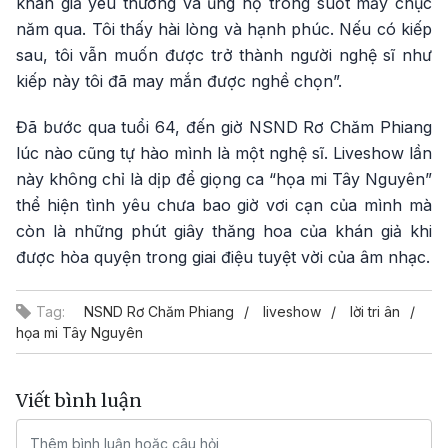
khán giả yêu thương và ủng hộ trong suốt mấy chục
năm qua. Tôi thấy hài lòng và hạnh phúc. Nếu có kiếp
sau, tôi vẫn muốn được trở thành người nghệ sĩ như
kiếp này tôi đã may mắn được nghề chọn”.
Đã bước qua tuổi 64, đến giờ NSND Rơ Chăm Phiang
lúc nào cũng tự hào mình là một nghệ sĩ. Liveshow lần
này không chỉ là dịp để giọng ca “họa mi Tây Nguyên”
thể hiện tình yêu chưa bao giờ vơi cạn của mình mà
còn là những phút giây thăng hoa của khán giả khi
được hòa quyện trong giai điệu tuyệt vời của âm nhạc.
Tag:
NSND Rơ Chăm Phiang
liveshow
lời tri ân
họa mi Tây Nguyên
Viết bình luận