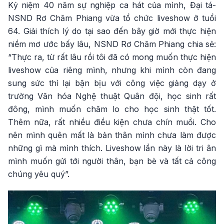
Kỷ niệm 40 năm sự nghiệp ca hát của mình, Đại tá-
NSND Rơ Chăm Phiang vừa tổ chức liveshow ở tuổi
64. Giải thích lý do tại sao đến bây giờ mới thực hiện
niềm mơ ước bấy lâu, NSND Rơ Chăm Phiang chia sẻ:
“Thực ra, từ rất lâu rồi tôi đã có mong muốn thực hiện
liveshow của riêng mình, nhưng khi mình còn đang
sung sức thì lại bận bịu với công việc giảng dạy ở
trường Văn hóa Nghệ thuật Quân đội, học sinh rất
đông, mình muốn chăm lo cho học sinh thật tốt.
Thêm nữa, rất nhiều điều kiện chưa chín muồi. Cho
nên mình quên mất là bản thân mình chưa làm được
những gì mà mình thích. Liveshow lần này là lời tri ân
mình muốn gửi tới người thân, bạn bè và tất cả công
chúng yêu quý”.