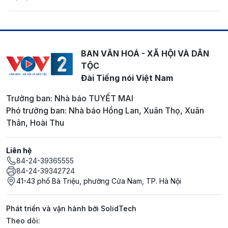
BAN VĂN HOÁ - XÃ HỘI VÀ DÂN
TỘC
Đài Tiếng nói Việt Nam
Trưởng ban: Nhà báo TUYẾT MAI
Phó trưởng ban: Nhà báo Hồng Lan, Xuân Thọ, Xuân
Thân, Hoài Thu
Liên hệ
84-24-39365555
84-24-39342724
41-43 phố Bà Triệu, phường Cửa Nam, TP. Hà Nội
Phát triển và vận hành bởi SolidTech
Mạng xã hội
Theo dõi: