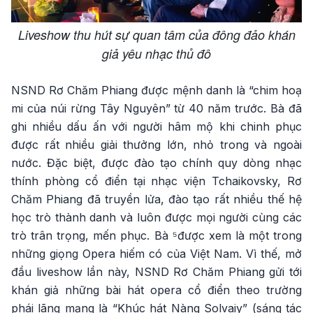
Liveshow thu hút sự quan tâm của đông đảo khán
giả yêu nhạc thủ đô
NSND Rơ Chăm Phiang được mệnh danh là “chim hoạ
mi của núi rừng Tây Nguyên” từ 40 năm trước. Bà đã
ghi nhiều dấu ấn với người hâm mộ khi chinh phục
được rất nhiều giải thưởng lớn, nhỏ trong và ngoài
nước. Đặc biệt, được đào tạo chính quy dòng nhạc
thính phòng cổ điển tại nhạc viện Tchaikovsky, Rơ
Chăm Phiang đã truyền lửa, đào tạo rất nhiều thế hệ
học trò thành danh và luôn được mọi người cùng các
trò trân trọng, mến phục. Bà ⁵được xem là một trong
những giọng Opera hiếm có của Việt Nam. Vì thế, mở
đầu liveshow lần này, NSND Rơ Chăm Phiang gửi tới
khán giả những bài hát opera cổ điển theo trường
phái lãng mạng là “Khúc hát Nàng Solvaiy” (sáng tác