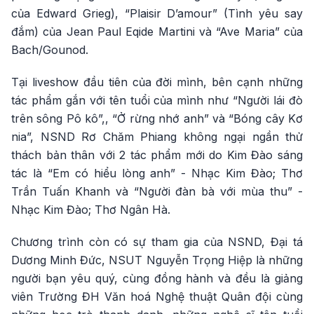
của Edward Grieg), “Plaisir D’amour” (Tình yêu say
đắm) của Jean Paul Eqide Martini và “Ave Maria” của
Bach/Gounod.
Tại liveshow đầu tiên của đời mình, bên cạnh những
tác phẩm gắn với tên tuổi của mình như “Người lái đò
trên sông Pô kô”,, “Ở rừng nhớ anh” và “Bóng cây Kơ
nia”, NSND Rơ Chăm Phiang không ngại ngần thử
thách bản thân với 2 tác phẩm mới do Kim Đào sáng
tác là “Em có hiểu lòng anh” - Nhạc Kim Đào; Thơ
Trần Tuấn Khanh và “Người đàn bà với mùa thu” -
Nhạc Kim Đào; Thơ Ngân Hà.
Chương trình còn có sự tham gia của NSND, Đại tá
Dương Minh Đức, NSUT Nguyễn Trọng Hiệp là những
người bạn yêu quý, cùng đồng hành và đều là giảng
viên Trường ĐH Văn hoá Nghệ thuật Quân đội cùng