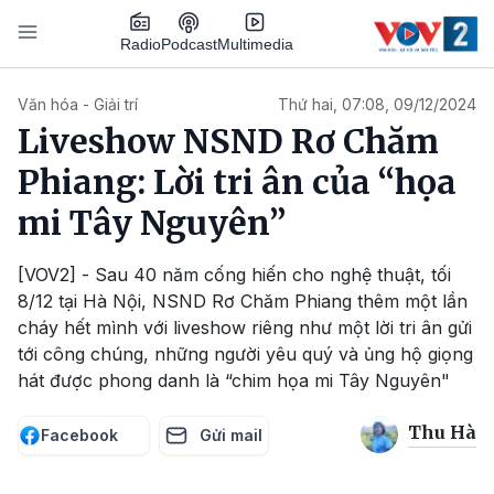
Nhảy đến nội dung
Podcast
Radio
Multimedia
Main navigation
Văn hóa - Giải trí
Thứ hai, 07:08, 09/12/2024
Liveshow NSND Rơ Chăm
Phiang: Lời tri ân của “họa
mi Tây Nguyên”
[VOV2] - Sau 40 năm cống hiến cho nghệ thuật, tối
8/12 tại Hà Nội, NSND Rơ Chăm Phiang thêm một lần
cháy hết mình với liveshow riêng như một lời tri ân gửi
tới công chúng, những người yêu quý và ủng hộ giọng
hát được phong danh là “chim họa mi Tây Nguyên"
Thu Hà
Facebook
Gửi mail