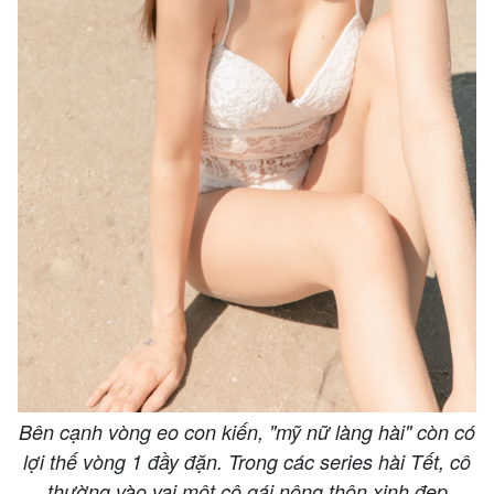
Bên cạnh vòng eo con kiến, "mỹ nữ làng hài" còn có
lợi thế vòng 1 đầy đặn. Trong các series hài Tết, cô
thường vào vai một cô gái nông thôn xinh đẹp