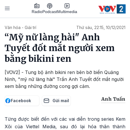
Nhảy đến nội dung
Podcast
Radio
Multimedia
Main navigation
Văn hóa - Giải trí
Thứ sáu, 22:15, 10/12/2021
“Mỹ nữ làng hài" Anh
Tuyết đốt mắt người xem
bằng bikini ren
[VOV2] - Tung bộ ảnh bikini ren bên bờ biển Quảng
Ninh, "mỹ nữ làng hài" Trần Anh Tuyết đốt mắt người
xem bằng những đường cong gợi cảm.
Anh Tuấn
Facebook
Gửi mail
Từng được biết đến với các vai diễn trong series Kem
Xôi của Viettel Media, sau đó lại hóa thân thành