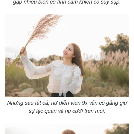
gặp nhiều biến cố tình cảm khiến cô suy sụp.
Nhưng sau tất cả, nữ diễn viên 9x vẫn cố gắng giữ
sự lạc quan và nụ cười trên môi.