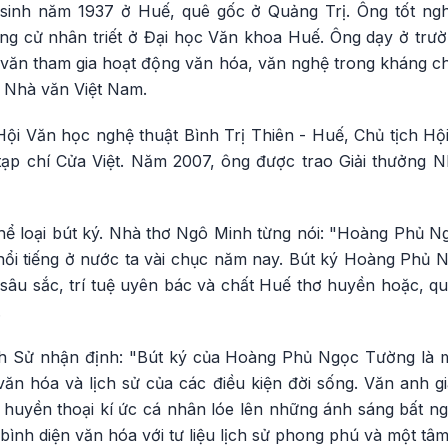
inh năm 1937 ở Huế, quê gốc ở Quảng Trị. Ông tốt ngh
ng cử nhân triết ở Đại học Văn khoa Huế. Ông dạy ở tr
 văn tham gia hoạt động văn hóa, văn nghệ trong kháng 
 Nhà văn Việt Nam.
Hội Văn học nghệ thuật Bình Trị Thiên - Huế, Chủ tịch Hộ
 tạp chí Cửa Việt. Năm 2007, ông được trao Giải thưởng
hể loại bút ký. Nhà thơ Ngô Minh từng nói: "Hoàng Phủ N
ý nổi tiếng ở nước ta vài chục năm nay. Bút ký Hoàng Phủ
sâu sắc, trí tuệ uyên bác và chất Huế thơ huyền hoặc, qu
.
h Sử nhận định: "Bút ký của Hoàng Phủ Ngọc Tường là mộ
ăn hóa và lịch sử của các điều kiện đời sống. Văn anh gi
à huyền thoại kí ức cá nhân lóe lên những ánh sáng bất n
ình diện văn hóa với tư liệu lịch sử phong phú và một tâ