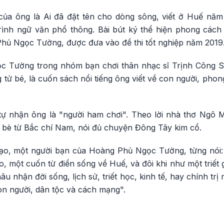
của ông là Ai đã đặt tên cho dòng sông, viết ở Huế nă
ình ngữ văn phổ thông. Bài bút ký thể hiện phong cách tà
Phủ Ngọc Tường, được đưa vào đề thi tốt nghiệp năm 2019
ọc Tường trong nhóm bạn chơi thân nhạc sĩ Trịnh Công 
 tử bé, là cuốn sách nổi tiếng ông viết về con người, ph
 nhận ông là "người ham chơi". Theo lời nhà thơ Ngô M
 bè từ Bắc chí Nam, nói đủ chuyện Đông Tây kim cổ.
o, một người bạn của Hoàng Phủ Ngọc Tường, từng nói:
 một cuốn từ điển sống về Huế, và đôi khi như một triết 
hâu nhận đời sống, lịch sử, triết học, kinh tế, hay chính t
con người, dân tộc và cách mạng".