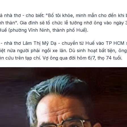
 nhà thơ - cho biết: "Bố tôi khỏe, minh mẫn cho đến khi bị 
anh thản". Gia đình sẽ tổ chức lễ tưởng nhớ ông vào ngày 
Huế (phường Vĩnh Ninh, thành phố Huế).
 - nhà thơ Lâm Thị Mỹ Dạ - chuyển từ Huế vào TP HCM s
iệt nửa người phải ngồi xe lăn. Dù sinh hoạt bất tiện, ông 
ên cứu trên tạp chí. Vợ ông qua đời hôm 6/7, thọ 74 tuổi.