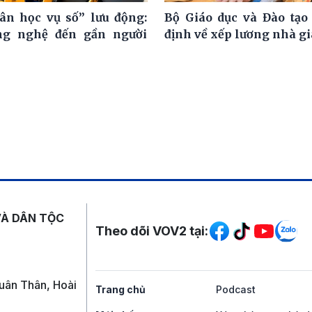
ân học vụ số” lưu động:
Bộ Giáo dục và Đào tạo
ng nghệ đến gần người
định về xếp lương nhà g
Mạng xã hội
VÀ DÂN TỘC
Theo dõi VOV2 tại:
uân Thân, Hoài
Trang chủ
Podcast