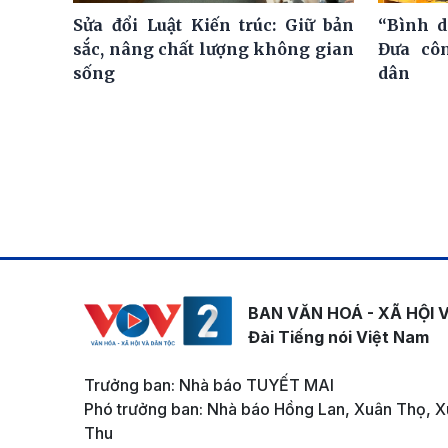
Sửa đổi Luật Kiến trúc: Giữ bản
“Bình d
sắc, nâng chất lượng không gian
Đưa cô
sống
dân
BAN VĂN HOÁ - XÃ HỘI 
Đài Tiếng nói Việt Nam
Trưởng ban: Nhà báo TUYẾT MAI
Phó trưởng ban: Nhà báo Hồng Lan, Xuân Thọ, X
Thu