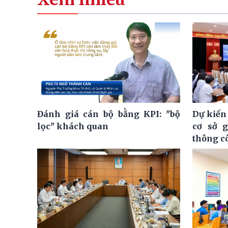
Đánh giá cán bộ bằng KPI: "bộ
Dự kiến
lọc" khách quan
cơ sở 
thông c