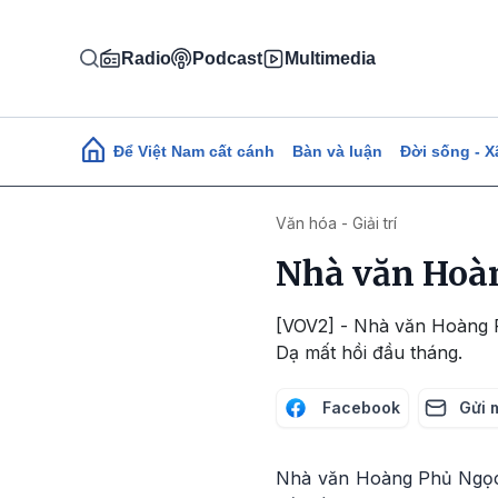
Nhảy đến nội dung
Radio
Podcast
Multimedia
Main navigation
Để Việt Nam cất cánh
Bàn và luận
Đời sống - X
Văn hóa - Giải trí
Nhà văn Hoà
[VOV2] - Nhà văn Hoàng P
Dạ mất hồi đầu tháng.
Facebook
Gửi 
Nhà văn Hoàng Phủ Ngọc 