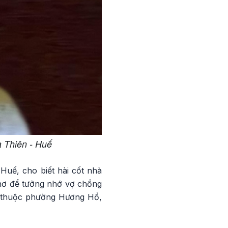
 Thiên - Huế
uế, cho biết hài cốt nhà
thơ để tưởng nhớ vợ chồng
c thuộc phường Hương Hồ,