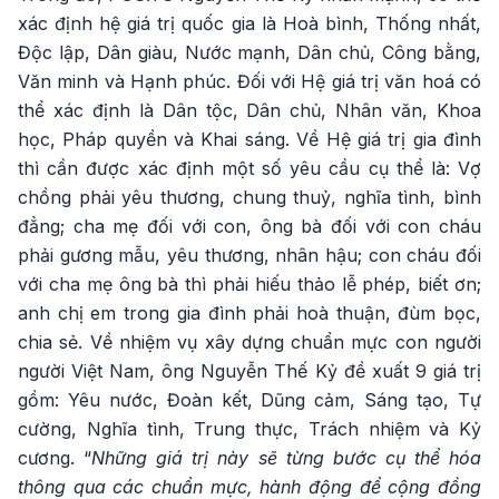
xác định hệ giá trị quốc gia là Hoà bình, Thống nhất,
Độc lập, Dân giàu, Nước mạnh, Dân chủ, Công bằng,
Văn minh và Hạnh phúc. Đối với Hệ giá trị văn hoá có
thể xác định là Dân tộc, Dân chủ, Nhân văn, Khoa
học, Pháp quyền và Khai sáng. Về Hệ giá trị gia đình
thì cần được xác định một số yêu cầu cụ thể là: Vợ
chồng phải yêu thương, chung thuỷ, nghĩa tình, bình
đẳng; cha mẹ đối với con, ông bà đối với con cháu
phải gương mẫu, yêu thương, nhân hậu; con cháu đối
với cha mẹ ông bà thì phải hiếu thảo lễ phép, biết ơn;
anh chị em trong gia đình phải hoà thuận, đùm bọc,
chia sẻ. Về nhiệm vụ xây dựng chuẩn mực con người
người Việt Nam, ông Nguyễn Thế Kỷ đề xuất 9 giá trị
gồm: Yêu nước, Đoàn kết, Dũng cảm, Sáng tạo, Tự
cường, Nghĩa tình, Trung thực, Trách nhiệm và Kỷ
cương. “
Những giá trị này sẽ từng bước cụ thể hóa
thông qua các chuẩn mực, hành động để cộng đồng