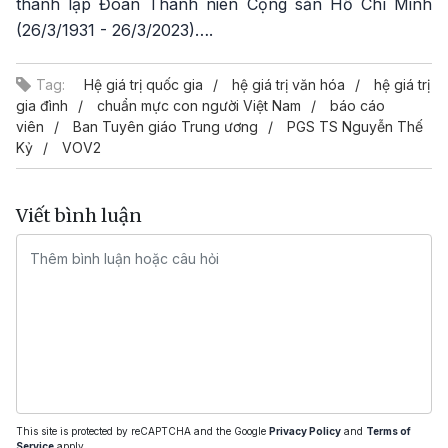
thành lập Đoàn Thanh niên Cộng sản Hồ Chí Minh
(26/3/1931 - 26/3/2023)….
Tag:
Hệ giá trị quốc gia
hệ giá trị văn hóa
hệ giá trị
gia đình
chuẩn mực con người Việt Nam
báo cáo
viên
Ban Tuyên giáo Trung ương
PGS TS Nguyễn Thế
Kỷ
VOV2
Viết bình luận
This site is protected by reCAPTCHA and the Google
Privacy Policy
and
Terms of
Service
apply.