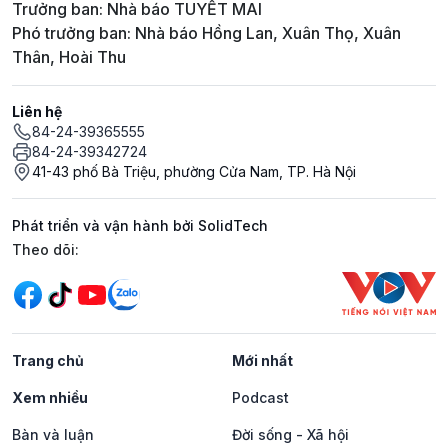
Trưởng ban: Nhà báo TUYẾT MAI
Phó trưởng ban: Nhà báo Hồng Lan, Xuân Thọ, Xuân
Thân, Hoài Thu
Liên hệ
84-24-39365555
84-24-39342724
41-43 phố Bà Triệu, phường Cửa Nam, TP. Hà Nội
Phát triển và vận hành bởi SolidTech
Mạng xã hội
Theo dõi:
Trang chủ
Mới nhất
Xem nhiều
Podcast
Bàn và luận
Đời sống - Xã hội