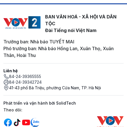
BAN VĂN HOÁ - XÃ HỘI VÀ DÂN
TỘC
Đài Tiếng nói Việt Nam
Trưởng ban: Nhà báo TUYẾT MAI
Phó trưởng ban: Nhà báo Hồng Lan, Xuân Thọ, Xuân
Thân, Hoài Thu
Liên hệ
84-24-39365555
84-24-39342724
41-43 phố Bà Triệu, phường Cửa Nam, TP. Hà Nội
Phát triển và vận hành bởi SolidTech
Mạng xã hội
Theo dõi: