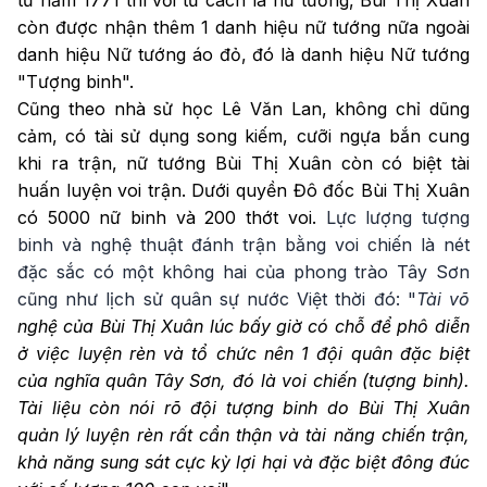
từ năm 1771 thì với tư cách là nữ tướng, Bùi Thị Xuân
còn được nhận thêm 1 danh hiệu nữ tướng nữa ngoài
danh hiệu Nữ tướng áo đỏ, đó là danh hiệu Nữ tướng
"Tượng binh".
Cũng theo nhà sử học Lê Văn Lan, không chỉ dũng
cảm, có tài sử dụng song kiếm, cưỡi ngựa bắn cung
khi ra trận, nữ tướng Bùi Thị Xuân còn có biệt tài
huấn luyện voi trận.
Dưới quyền Đô đốc Bùi Thị Xuân
có 5000 nữ binh và 200 thớt voi.
Lực lượng tượng
binh và nghệ thuật đánh trận bằng voi chiến là nét
đặc sắc có một không hai của phong trào Tây Sơn
cũng như lịch sử quân sự nước Việt thời đó: "
Tài võ
nghệ của Bùi Thị Xuân
lúc bấy giờ có chỗ để phô diễn
ở việc luyện rèn và tổ chức nên 1 đội quân đặc biệt
của nghĩa quân Tây Sơn, đó là voi chiến (tượng binh).
Tài liệu còn nói rõ đội tượng binh do Bùi Thị Xuân
quản lý luyện rèn rất cẩn thận và tài năng chiến trận,
khả năng sung sát cực kỳ lợi hại và đặc biệt đông đúc