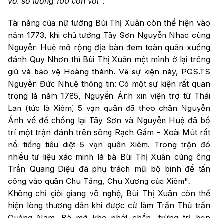
với số lượng 100 con voi
".
Tài năng của nữ tướng Bùi Thị Xuân còn thể hiện vào
năm 1773, khi chủ tướng Tây Sơn Nguyễn Nhạc cùng
Nguyễn Huệ mở rộng địa bàn đem toàn quân xuống
đánh Quy Nhơn thì Bùi Thị Xuân một mình ở lại trông
giữ và bảo vệ Hoàng thành. Về sự kiện này, PGS.TS
Nguyễn Đức Nhuệ thông tin: Có một sự kiện rất quan
trọng là năm 1785, Nguyễn Ánh xin viện trợ từ Thái
Lan (tức là Xiêm) 5 vạn quân đã theo chân Nguyễn
Ánh về để chống lại Tây Sơn và Nguyễn Huệ đã bố
trí một trận đánh trên sông Rạch Gầm - Xoài Mút rất
nổi tiếng tiêu diệt 5 vạn quân Xiêm. Trong trận đó
nhiều tư liệu xác minh là bà Bùi Thị Xuân cùng ông
Trần Quang Diệu đã phụ trách mũi bộ binh để tấn
công vào quân Chu Tăng, Chu Xương của Xiêm"
.
Không chỉ giỏi giang võ nghệ, Bùi Thị Xuân còn thể
hiện lòng thương dân khi được cử làm Trấn Thủ trấn
Quảng Nam. Bà mở kho phát chẩn, trừng trị bọn