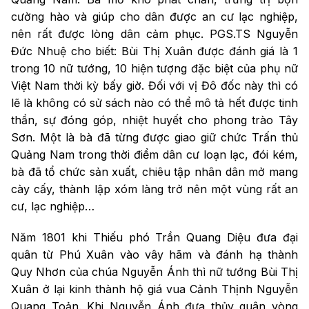
cường hào và giúp cho dân được an cư lạc nghiệp,
nên rất được lòng dân cảm phục.
PGS.TS Nguyễn
Đức Nhuệ cho biết:
Bùi Thị Xuân được đánh giá là 1
trong 10 nữ tướng, 10 hiện tượng đặc biệt của phụ nữ
Việt Nam thời kỳ bấy giờ. Đối với vị Đô đốc này thì có
lẽ là không có sử sách nào có thể mô tả hết được tinh
thần, sự đóng góp, nhiệt huyết cho phong trào Tây
Sơn. Một là bà đã từng được giao giữ chức Trấn thủ
Quảng Nam trong thời điểm dân cư loạn lạc, đói kém,
bà đã tổ chức sản xuất, chiêu tập nhân dân mở mang
cày cấy, thành lập xóm làng trở nên một vùng rất an
cư, lạc nghiệp…
Năm 1801 khi Thiếu phó Trần Quang Diệu đưa đại
quân từ Phú Xuân vào vây hãm và đánh hạ thành
Quy Nhơn của chúa Nguyễn Ánh thì nữ tướng Bùi Thị
Xuân ở lại kinh thành hộ giá vua Cảnh Thịnh Nguyễn
Quang Toản. Khi Nguyễn Ánh đưa thủy quân vòng