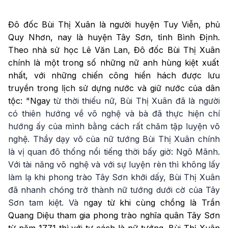
Video
Đô đốc Bùi Thị Xuân là người huyện Tuy Viễn, phủ
Quy Nhơn, nay là huyện Tây Sơn, tỉnh Bình Định.
Theo nhà sử học
Lê Văn Lan,
Đô đốc Bùi Thị Xuân
chính là một trong số những nữ anh hùng kiệt xuất
nhất, với những chiến công hiển hách được lưu
truyền trong lịch sử dựng nước và giữ nước của dân
tộc: "Ngay
từ thời thiếu nữ, Bùi Thị Xuân đã là người
có thiên hướng về võ nghệ và bà đã thực hiện chí
hướng ấy của mình bằng cách rất chăm tập luyện võ
nghệ. Thầy dạy võ của nữ tướng Bùi Thị Xuân
chính
là vị quan đô thống nổi tiếng thời bấy giờ: Ngô Mãnh.
Với tài năng võ nghệ và với sự luyện rèn thì không lấy
làm lạ khi phong trào Tây Sơn khởi dấy, Bùi Thị Xuân
đã nhanh chóng trở thành nữ tướng dưới cờ của Tây
Sơn tam kiệt. Và n
gay từ khi cùng chồng là Trần
Quang Diệu tham gia phong trào nghĩa quân Tây Sơn