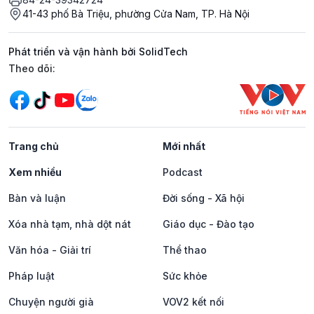
41-43 phố Bà Triệu, phường Cửa Nam, TP. Hà Nội
Phát triển và vận hành bởi SolidTech
Mạng xã hội
Theo dõi:
Trang chủ
Mới nhất
Xem nhiều
Podcast
Bàn và luận
Đời sống - Xã hội
Xóa nhà tạm, nhà dột nát
Giáo dục - Đào tạo
Văn hóa - Giải trí
Thể thao
Pháp luật
Sức khỏe
Chuyện người già
VOV2 kết nối