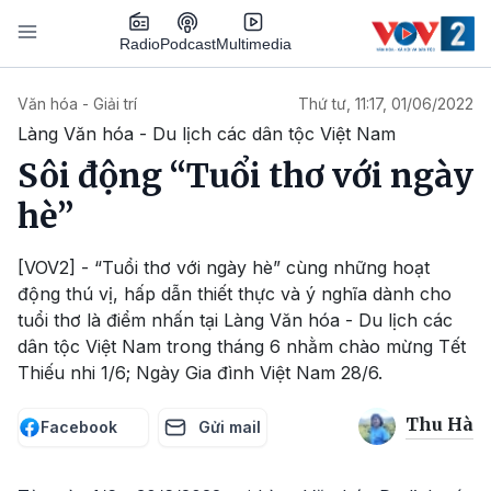
Nhảy đến nội dung
Podcast
Radio
Multimedia
Main navigation
Văn hóa - Giải trí
Thứ tư, 11:17, 01/06/2022
Làng Văn hóa - Du lịch các dân tộc Việt Nam
Sôi động “Tuổi thơ với ngày
hè”
[VOV2] - “Tuổi thơ với ngày hè” cùng những hoạt
động thú vị, hấp dẫn thiết thực và ý nghĩa dành cho
tuổi thơ là điểm nhấn tại Làng Văn hóa - Du lịch các
dân tộc Việt Nam trong tháng 6 nhằm chào mừng Tết
Thiếu nhi 1/6; Ngày Gia đình Việt Nam 28/6.
Thu Hà
Facebook
Gửi mail