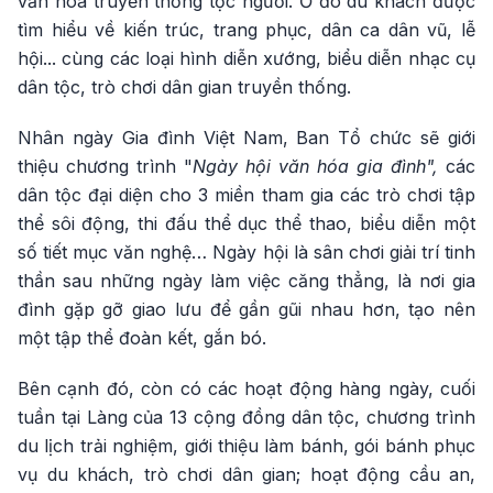
văn hóa truyền thống tộc người. Ở đó du khách được
tìm hiểu về kiến trúc, trang phục, dân ca dân vũ, lễ
hội... cùng các loại hình diễn xướng, biểu diễn nhạc cụ
dân tộc, trò chơi dân gian truyền thống.
Nhân ngày Gia đình Việt Nam, Ban Tổ chức sẽ giới
thiệu chương trình "
Ngày hội văn hóa gia đình",
các
dân tộc đại diện cho 3 miền tham gia các trò chơi tập
thể sôi động, thi đấu thể dục thể thao, biểu diễn một
số tiết mục văn nghệ… Ngày hội là sân chơi giải trí tinh
thần sau những ngày làm việc căng thẳng, là nơi gia
đình gặp gỡ giao lưu để gần gũi nhau hơn, tạo nên
một tập thể đoàn kết, gắn bó.
Bên cạnh đó, còn có các hoạt động hàng ngày, cuối
tuần tại Làng của 13 cộng đồng dân tộc, chương trình
du lịch trải nghiệm, giới thiệu làm bánh, gói bánh phục
vụ du khách, trò chơi dân gian; hoạt động cầu an,