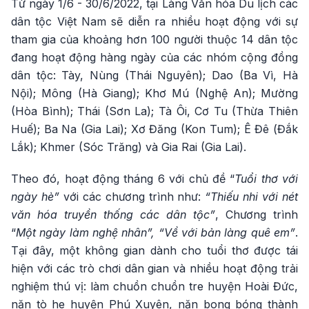
Từ ngày 1/6 - 30/6/2022, tại Làng Văn hóa Du lịch các
dân tộc Việt Nam sẽ diễn ra nhiều hoạt động với sự
tham gia của khoảng hơn 100 người thuộc 14 dân tộc
đang hoạt động hàng ngày của các nhóm cộng đồng
dân tộc: Tày, Nùng (Thái Nguyên); Dao (Ba Vì, Hà
Nội); Mông (Hà Giang); Khơ Mú (Nghệ An); Mường
(Hòa Bình); Thái (Sơn La); Tà Ôi, Cơ Tu (Thừa Thiên
Huế); Ba Na (Gia Lai); Xơ Đăng (Kon Tum); Ê Đê (Đắk
Lắk); Khmer (Sóc Trăng) và Gia Rai (Gia Lai).
Theo đó, hoạt động tháng 6 với chủ đề “
Tuổi thơ với
ngày hè”
với các chương trình như:
“Thiếu nhi với nét
văn hóa truyền thống các dân tộc”
, Chương trình
“
Một ngày làm nghệ nhân”, “Về với bản làng quê em”
.
Tại đây, một không gian dành cho tuổi thơ được tái
hiện với các trò chơi dân gian và nhiều hoạt động trải
nghiệm thú vị: làm chuồn chuồn tre huyện Hoài Đức,
nặn tò he huyện Phú Xuyên, nặn bong bóng thành