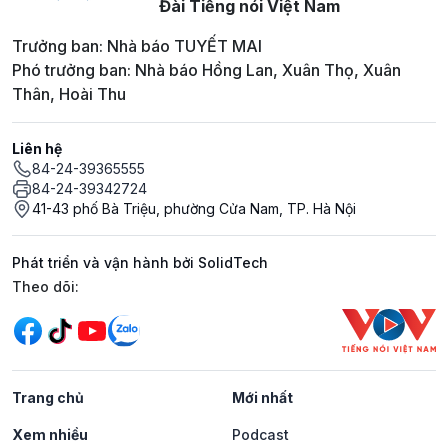
Đài Tiếng nói Việt Nam
Trưởng ban: Nhà báo TUYẾT MAI
Phó trưởng ban: Nhà báo Hồng Lan, Xuân Thọ, Xuân
Thân, Hoài Thu
Liên hệ
84-24-39365555
84-24-39342724
41-43 phố Bà Triệu, phường Cửa Nam, TP. Hà Nội
Phát triển và vận hành bởi SolidTech
Mạng xã hội
Theo dõi:
Trang chủ
Mới nhất
Xem nhiều
Podcast