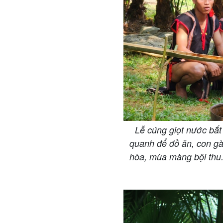
Lễ cúng giọt nước bắt 
quanh để đồ ăn, con gà
hòa, mùa màng bội thu.