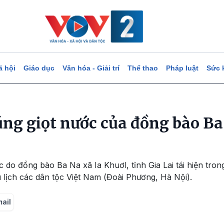
ã hội
Giáo dục
Văn hóa - Giải trí
Thể thao
Pháp luật
Sức 
úng giọt nước của đồng bào Ba
c do đồng bào Ba Na xã Ia Khuơl, tỉnh Gia Lai tái hiện tron
lịch các dân tộc Việt Nam (Đoài Phương, Hà Nội).
mail