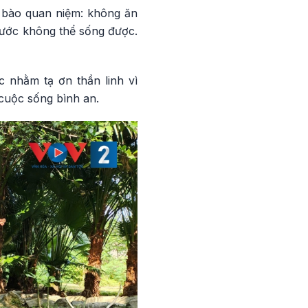
g bào quan niệm: không ăn
nước không thể sống được.
 nhằm tạ ơn thần linh vì
cuộc sống bình an.