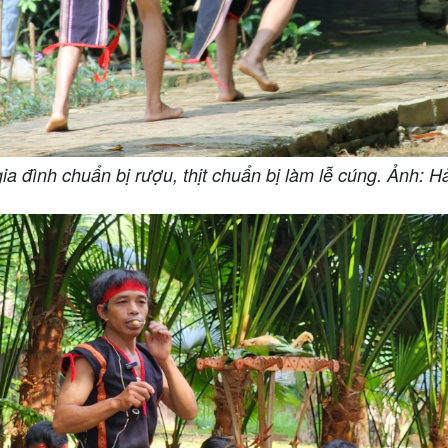
ia đình chuẩn bị rượu, thịt chuẩn bị làm lễ cúng. Ảnh: H