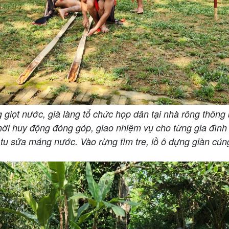
g giọt nước, già làng tổ chức họp dân tại nhà rông thông
hời huy động đóng góp, giao nhiệm vụ cho từng gia đình 
u sửa máng nước. Vào rừng tìm tre, lồ ô dựng giàn cúng 