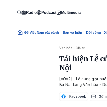
Nhảy đến nội dung
Radio
Podcast
Multimedia
Main navigation
Để Việt Nam cất cánh
Bàn và luận
Đời sống - X
Văn hóa - Giải trí
Tái hiện Lễ c
Nội
[VOV2] - Lễ cúng giọt nướ
Ba Na, Làng Văn hóa - Du 
Facebook
Gửi 