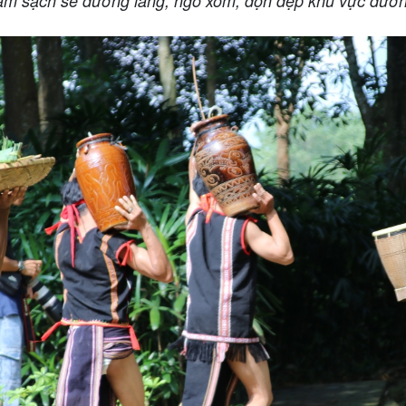
àm sạch sẽ đường làng, ngõ xóm, dọn dẹp khu vực đườn