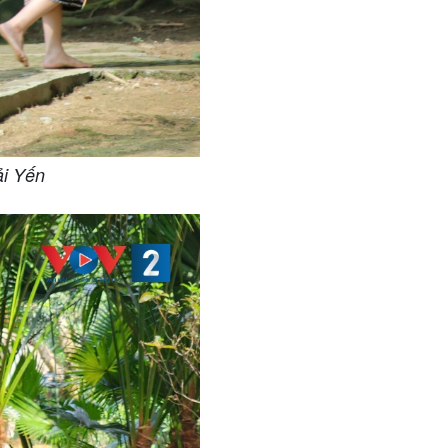
ải Yến