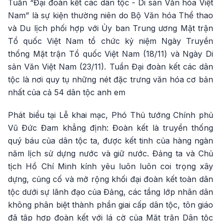
Tuần “Đại đoàn kết các dân tộc - Di sản Văn hóa Việt
Nam” là sự kiện thường niên do Bộ Văn hóa Thể thao
và Du lịch phối hợp với Ủy ban Trung ương Mặt trận
Tổ quốc Việt Nam tổ chức kỷ niệm Ngày Truyền
thống Mặt trận Tổ quốc Việt Nam (18/11) và Ngày Di
sản Văn Việt Nam (23/11). Tuần Đại đoàn kết các dân
tộc là nơi quy tụ những nét đặc trưng văn hóa cơ bản
nhất của cả 54 dân tộc anh em
Phát biểu tại Lễ khai mạc, Phó Thủ tướng Chính phủ
Vũ Đức Đam khẳng định: Đoàn kết là truyền thống
quý báu của dân tộc ta, được kết tinh của hàng ngàn
năm lịch sử dựng nước và giữ nước. Đảng ta và Chủ
tịch Hồ Chí Minh kính yêu luôn luôn coi trọng xây
dựng, củng cố và mở rộng khối đại đoàn kết toàn dân
tộc dưới sự lãnh đạo của Đảng, các tầng lớp nhân dân
không phân biệt thành phần giai cấp dân tộc, tôn giáo
đã tập hợp đoàn kết với lá cờ của Mặt trận Dân tộc