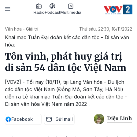
Nhảy đến nội dung
Podcast
Radio
Multimedia
Main navigation
Văn hóa - Giải trí
Thứ sáu, 22:30, 18/11/2022
Khai mạc Tuần Đại đoàn kết các dân tộc - Di sản văn
hóa:
Tôn vinh, phát huy giá trị
di sản 54 dân tộc Việt Nam
[VOV2] - Tối nay (18/11), tại Làng Văn hóa - Du lịch
các dân tộc Việt Nam (Đồng Mô, Sơn Tây, Hà Nội)
diễn ra Lễ khai mạc Tuần Đại đoàn kết các dân tộc -
Di sản văn hóa Việt Nam năm 2022 .
Diệu Linh
Facebook
Gửi mail