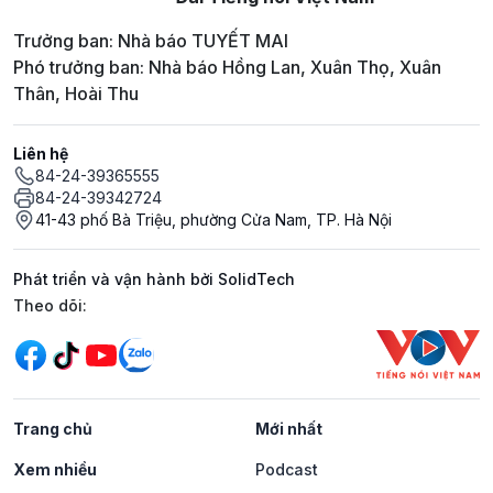
Trưởng ban: Nhà báo TUYẾT MAI
Phó trưởng ban: Nhà báo Hồng Lan, Xuân Thọ, Xuân
Thân, Hoài Thu
Liên hệ
84-24-39365555
84-24-39342724
41-43 phố Bà Triệu, phường Cửa Nam, TP. Hà Nội
Phát triển và vận hành bởi SolidTech
Mạng xã hội
Theo dõi:
Trang chủ
Mới nhất
Xem nhiều
Podcast