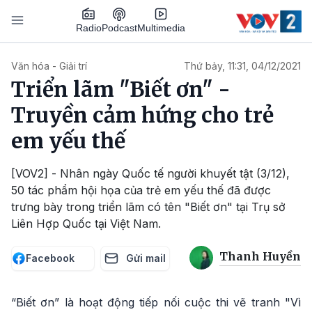
Nhảy đến nội dung
Podcast
Radio
Multimedia
Main navigation
Văn hóa - Giải trí
Thứ bảy, 11:31, 04/12/2021
Triển lãm "Biết ơn" -
Truyền cảm hứng cho trẻ
em yếu thế
[VOV2] - Nhân ngày Quốc tế người khuyết tật (3/12),
50 tác phẩm hội họa của trẻ em yếu thế đã được
trưng bày trong triển lãm có tên "Biết ơn" tại Trụ sở
Liên Hợp Quốc tại Việt Nam.
Thanh Huyền
Facebook
Gửi mail
“Biết ơn” là hoạt động tiếp nối cuộc thi vẽ tranh "Vì