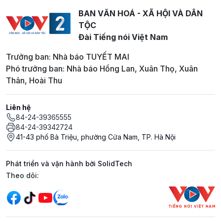
BAN VĂN HOÁ - XÃ HỘI VÀ DÂN
TỘC
Đài Tiếng nói Việt Nam
Trưởng ban: Nhà báo TUYẾT MAI
Phó trưởng ban: Nhà báo Hồng Lan, Xuân Thọ, Xuân
Thân, Hoài Thu
Liên hệ
84-24-39365555
84-24-39342724
41-43 phố Bà Triệu, phường Cửa Nam, TP. Hà Nội
Phát triển và vận hành bởi SolidTech
Mạng xã hội
Theo dõi: