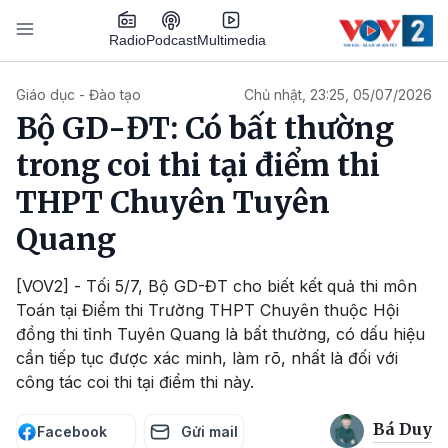
Nhảy đến nội dung
Podcast
Radio
Multimedia
Main navigation
Giáo dục - Đào tạo
Chủ nhật, 23:25, 05/07/2026
Bộ GD-ĐT: Có bất thường
trong coi thi tại điểm thi
THPT Chuyên Tuyên
Quang
[VOV2] - Tối 5/7, Bộ GD-ĐT cho biết kết quả thi môn
Toán tại Điểm thi Trường THPT Chuyên thuộc Hội
đồng thi tỉnh Tuyên Quang là bất thường, có dấu hiệu
cần tiếp tục được xác minh, làm rõ, nhất là đối với
công tác coi thi tại điểm thi này.
Bá Duy
Facebook
Gửi mail