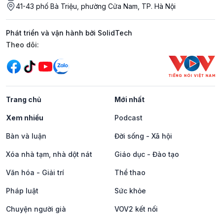
41-43 phố Bà Triệu, phường Cửa Nam, TP. Hà Nội
Phát triển và vận hành bởi SolidTech
Mạng xã hội
Theo dõi:
Trang chủ
Mới nhất
Xem nhiều
Podcast
Bàn và luận
Đời sống - Xã hội
Xóa nhà tạm, nhà dột nát
Giáo dục - Đào tạo
Văn hóa - Giải trí
Thể thao
Pháp luật
Sức khỏe
Chuyện người già
VOV2 kết nối