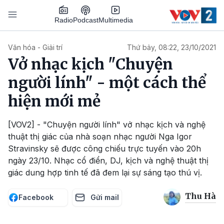
Nhảy đến nội dung
Podcast
Radio
Multimedia
Main navigation
Văn hóa - Giải trí
Thứ bảy, 08:22, 23/10/2021
Vở nhạc kịch "Chuyện
người lính" - một cách thể
hiện mới mẻ
[VOV2] - "Chuyện người lính" vở nhạc kịch và nghệ
thuật thị giác của nhà soạn nhạc người Nga Igor
Stravinsky sẽ được công chiếu trực tuyến vào 20h
ngày 23/10. Nhạc cổ điển, DJ, kịch và nghệ thuật thị
giác dung hợp tinh tế đã đem lại sự sáng tạo thú vị.
Thu Hà
Facebook
Gửi mail