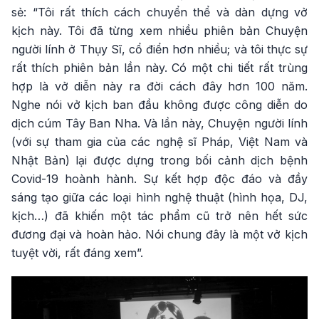
sẻ: “Tôi rất thích cách chuyển thể và dàn dựng vở
kịch này. Tôi đã từng xem nhiều phiên bản Chuyện
người lính ở Thụy Sĩ, cổ điển hơn nhiều; và tôi thực sự
rất thích phiên bản lần này. Có một chi tiết rất trùng
hợp là vở diễn này ra đời cách đây hơn 100 năm.
Nghe nói vở kịch ban đầu không được công diễn do
dịch cúm Tây Ban Nha. Và lần này, Chuyện người lính
(với sự tham gia của các nghệ sĩ Pháp, Việt Nam và
Nhật Bản) lại được dựng trong bối cảnh dịch bệnh
Covid-19 hoành hành. Sự kết hợp độc đáo và đầy
sáng tạo giữa các loại hình nghệ thuật (hình họa, DJ,
kịch…) đã khiến một tác phẩm cũ trở nên hết sức
đương đại và hoàn hảo. Nói chung đây là một vở kịch
tuyệt vời, rất đáng xem”.