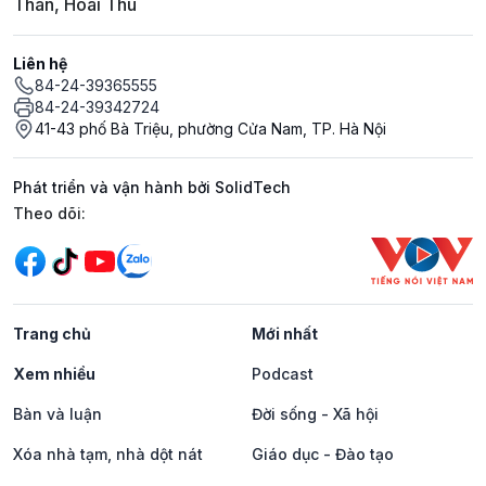
Thân, Hoài Thu
Liên hệ
84-24-39365555
84-24-39342724
41-43 phố Bà Triệu, phường Cửa Nam, TP. Hà Nội
Phát triển và vận hành bởi SolidTech
Mạng xã hội
Theo dõi:
Trang chủ
Mới nhất
Xem nhiều
Podcast
Bàn và luận
Đời sống - Xã hội
Xóa nhà tạm, nhà dột nát
Giáo dục - Đào tạo