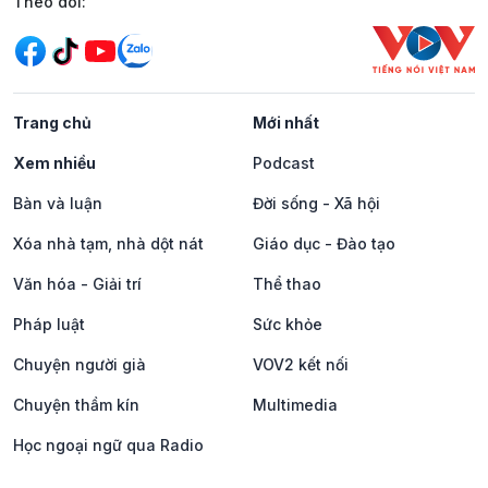
Mạng xã hội
Theo dõi:
Trang chủ
Mới nhất
Xem nhiều
Podcast
Bàn và luận
Đời sống - Xã hội
Xóa nhà tạm, nhà dột nát
Giáo dục - Đào tạo
Văn hóa - Giải trí
Thể thao
Pháp luật
Sức khỏe
Chuyện người già
VOV2 kết nối
Chuyện thầm kín
Multimedia
Học ngoại ngữ qua Radio