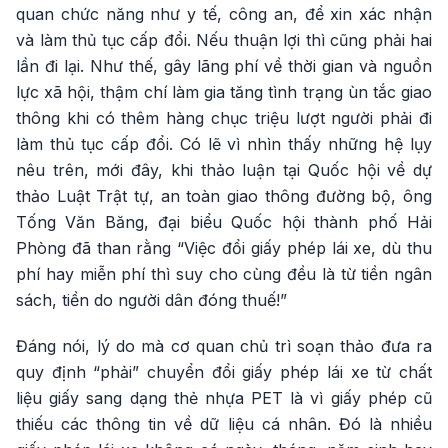
quan chức năng như y tế, công an, để xin xác nhận
và làm thủ tục cấp đổi. Nếu thuận lợi thì cũng phải hai
lần đi lại. Như thế, gây lãng phí về thời gian và nguồn
lực xã hội, thậm chí làm gia tăng tình trạng ùn tắc giao
thông khi có thêm hàng chục triệu lượt người phải đi
làm thủ tục cấp đổi. Có lẽ vì nhìn thấy những hệ lụy
nêu trên, mới đây, khi thảo luận tại Quốc hội về dự
thảo Luật Trật tự, an toàn giao thông đường bộ, ông
Tống Văn Băng, đại biểu Quốc hội thành phố Hải
Phòng đã than rằng “Việc đổi giấy phép lái xe, dù thu
phí hay miễn phí thì suy cho cùng đều là từ tiền ngân
sách, tiền do người dân đóng thuế!”
Đáng nói, lý do mà cơ quan chủ trì soạn thảo đưa ra
quy định “phải” chuyển đổi giấy phép lái xe từ chất
liệu giấy sang dạng thẻ nhựa PET là vì giấy phép cũ
thiếu các thông tin về dữ liệu cá nhân. Đó là nhiều