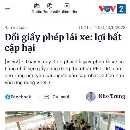
Nhảy đến nội dung
Podcast
Radio
Multimedia
Main navigation
Bàn và luận
Thứ hai, 16:16, 13/11/2023
Đổi giấy phép lái xe: lợi bất
cập hại
[VOV2] - Thay vì quy định phải đổi giấy phép lái xe cũ
bằng chất liệu giấy sang dạng thẻ nhựa PET, dư luận
cho rằng nên yêu cầu người dân cập nhật và tích hợp
vào ứng dụng VneID.
Nho Trung
Facebook
Gửi mail