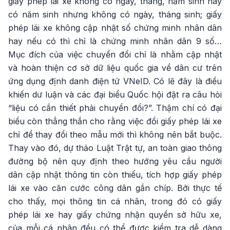
giấy phép lái xe không có ngày, tháng, năm sinh hay
có năm sinh nhưng không có ngày, tháng sinh; giấy
phép lái xe không cập nhật số chứng minh nhân dân
hay nếu có thì chỉ là chứng minh nhân dân 9 số…
Mục đích của việc chuyển đổi chỉ là nhằm cập nhật
và hoàn thiện cơ sở dữ liệu quốc gia về dân cư trên
ứng dụng định danh điện tử VNeID. Có lẽ đây là điều
khiến dư luận và các đại biểu Quốc hội đặt ra câu hỏi
“liệu có cần thiết phải chuyển đổi?”. Thậm chí có đại
biểu còn thẳng thắn cho rằng việc đổi giấy phép lái xe
chỉ để thay đổi theo mẫu mới thì không nên bắt buộc.
Thay vào đó, dự thảo Luật Trật tự, an toàn giao thông
đường bộ nên quy định theo hướng yêu cầu người
dân cập nhật thông tin còn thiếu, tích hợp giấy phép
lái xe vào căn cước công dân gắn chíp. Bởi thực tế
cho thấy, mọi thông tin cá nhân, trong đó có giấy
phép lái xe hay giấy chứng nhận quyền sở hữu xe,
của mỗi cá nhân đều có thể được kiểm tra dễ dàng