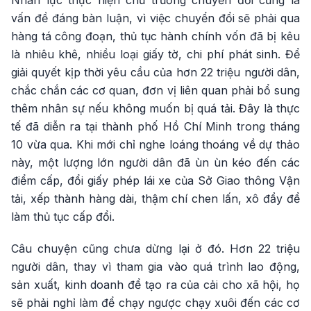
Nhân lực thực hiện chủ trương chuyển đổi cũng là
vấn đề đáng bàn luận, vì việc chuyển đổi sẽ phải qua
hàng tá công đoạn, thủ tục hành chính vốn đã bị kêu
là nhiêu khê, nhiều loại giấy tờ, chi phí phát sinh. Để
giải quyết kịp thời yêu cầu của hơn 22 triệu người dân,
chắc chắn các cơ quan, đơn vị liên quan phải bổ sung
thêm nhân sự nếu không muốn bị quá tải. Đây là thực
tế đã diễn ra tại thành phố Hồ Chí Minh trong tháng
10 vừa qua. Khi mới chỉ nghe loáng thoáng về dự thảo
này, một lượng lớn người dân đã ùn ùn kéo đến các
điểm cấp, đổi giấy phép lái xe của Sở Giao thông Vận
tải, xếp thành hàng dài, thậm chí chen lấn, xô đẩy để
làm thủ tục cấp đổi.
Câu chuyện cũng chưa dừng lại ở đó. Hơn 22 triệu
người dân, thay vì tham gia vào quá trình lao động,
sản xuất, kinh doanh để tạo ra của cải cho xã hội, họ
sẽ phải nghỉ làm để chạy ngược chạy xuôi đến các cơ