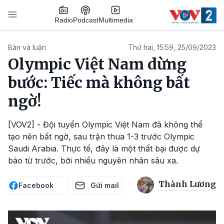
Nhảy đến nội dung
Podcast
Radio
Multimedia
Main navigation
Bàn và luận
Thứ hai, 15:59, 25/09/2023
Olympic Việt Nam dừng
bước: Tiếc mà không bất
ngờ!
[VOV2] - Đội tuyển Olympic Việt Nam đã không thể
tạo nên bất ngờ, sau trận thua 1-3 trước Olympic
Saudi Arabia. Thực tế, đây là một thất bại được dự
báo từ trước, bởi nhiều nguyên nhân sâu xa.
Thành Lương
Facebook
Gửi mail