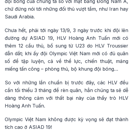
đội bóng của chúng ta so với mặt bằng Đông Nam Á,
chứ đừng nói tới những đối thủ vượt tầm, như Iran hay
Saudi Arabia.
Chưa hết, phải tới ngày 13/9, 3 ngày trước khi đội lên
đường dự ASIAD 19, HLV Hoàng Anh Tuấn mới có
thêm 12 cầu thủ, bổ sung từ U23 do HLV Troussier
dẫn dắt; khi ấy đội Olympic Việt Nam mới có đủ quân
số để tập luyện, cả về thể lực, chiến thuật, mảng
miếng tấn công – phòng thủ, bộ khung đội bóng…
So với những lần chuẩn bị trước đây, các HLV đều
cần tối thiểu 3 tháng để rèn quân, hẳn chúng ta sẽ dễ
dàng thông cảm với thất bại này của thầy trò HLV
Hoàng Anh Tuấn.
Olympic Việt Nam không được kỳ vọng sẽ đạt thành
tích cao ở ASIAD 19!