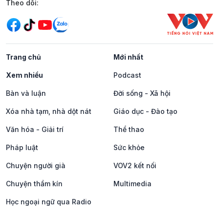
Mạng xã hội
Theo dõi:
Trang chủ
Mới nhất
Xem nhiều
Podcast
Bàn và luận
Đời sống - Xã hội
Xóa nhà tạm, nhà dột nát
Giáo dục - Đào tạo
Văn hóa - Giải trí
Thể thao
Pháp luật
Sức khỏe
Chuyện người già
VOV2 kết nối
Chuyện thầm kín
Multimedia
Học ngoại ngữ qua Radio