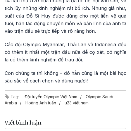
14 cầu thủ U20 của chúng ta đã có cơ hội vào sân, và
tích lũy những kinh nghiệm rất bổ ích. Nhưng giá như,
suất của Đỗ Sĩ Huy được dùng cho một tiền vệ quá
tuổi, hẳn tác động chuyên môn và bản lĩnh của anh ta
vào trận đấu sẽ trực tiếp và rõ ràng hơn.
Các đội Olympic Myanmar, Thái Lan và Indonesia đều
có thêm ít nhất một trận đấu nữa để cọ xát, có nghĩa
là có thêm kinh nghiệm để trau dồi.
Còn chúng ta thì không – đó hẳn cũng là một bài học
sâu sắc về cách chọn và dùng người!
Tag:
Đội tuyển Olympic Việt Nam
Olympic Saudi
Arabia
Hoàng Anh tuấn
u23 việt nam
Viết bình luận