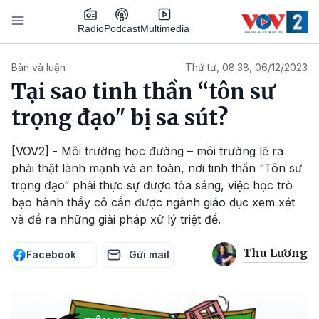
Nhảy đến nội dung
Podcast
Radio
Multimedia
Main navigation
Bàn và luận
Thứ tư, 08:38, 06/12/2023
Tại sao tinh thần “tôn sư
trọng đạo" bị sa sút?
[VOV2] - Môi trường học đường – môi trường lẽ ra
phải thật lành mạnh và an toàn, nơi tinh thần “Tôn sư
trọng đạo“ phải thực sự được tỏa sáng, việc học trò
bạo hành thầy cô cần được ngành giáo dục xem xét
và đề ra những giải pháp xử lý triệt để.
Thu Lương
Facebook
Gửi mail