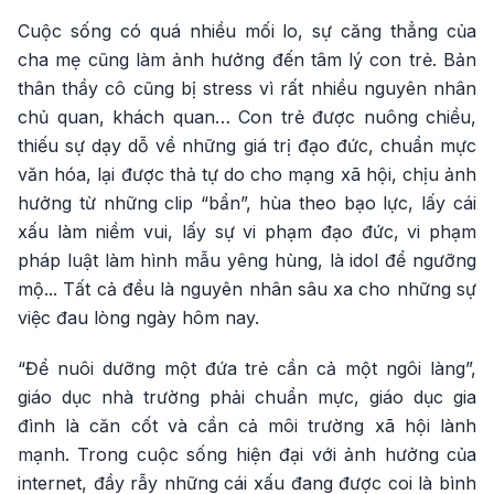
Cuộc sống có quá nhiều mối lo, sự căng thẳng của
cha mẹ cũng làm ảnh hưởng đến tâm lý con trẻ. Bản
thân thầy cô cũng bị stress vì rất nhiều nguyên nhân
chủ quan, khách quan… Con trẻ được nuông chiều,
thiếu sự dạy dỗ về những giá trị đạo đức, chuẩn mực
văn hóa, lại được thả tự do cho mạng xã hội, chịu ảnh
hưởng từ những clip “bẩn”, hùa theo bạo lực, lấy cái
xấu làm niềm vui, lấy sự vi phạm đạo đức, vi phạm
pháp luật làm hình mẫu yêng hùng, là idol để ngưỡng
mộ... Tất cả đều là nguyên nhân sâu xa cho những sự
việc đau lòng ngày hôm nay.
“Để nuôi dưỡng một đứa trẻ cần cả một ngôi làng”,
giáo dục nhà trường phải chuẩn mực, giáo dục gia
đình là căn cốt và cần cả môi trường xã hội lành
mạnh. Trong cuộc sống hiện đại với ảnh hưởng của
internet, đầy rẫy những cái xấu đang được coi là bình