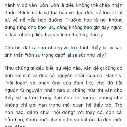
hành vi đó vẫn luôn luôn là điều không thể chấp nhận
được. Bởi lẽ nó là sự tha hóa về đạo đức, về tôn ti trật
tự, về nề nếp học đường. Trường học là nơi không
dung túng cho bạo lực, càng không bao giờ dạy người
ta làm những điều trái với luân thường, đạo lý.
Câu hỏi đặt ra sau những vụ trò đánh thầy là tại sao
tinh thần “tôn sư trọng đạo“ lại sa sút như vậy?
Như chúng ta đều biết, sự việc nào, vấn đề gì cũng có
tính hai mặt và đều có nguyên nhân của nó. Hành vi
“nổi loạn” và phản ứng của đám trẻ, cho dù bắt
nguồn từ nguyên nhân nào đi chăng nữa thì vẫn cho
thấy sự bất ổn trong đạo đức xã hội nói chung chứ
không chỉ giới hạn trong mối quan hệ thầy trò. Trò
hỗn hào, đánh chửi “hội đồng” với thầy cô, con cái
hỗn hào, đánh chửi cha mẹ thì sự bất ổn đã đến mức
báo động….