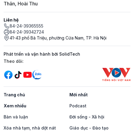
Thân, Hoài Thu
Liên hệ
84-24-39365555
84-24-39342724
41-43 phố Bà Triệu, phường Cửa Nam, TP. Hà Nội
Phát triển và vận hành bởi SolidTech
Mạng xã hội
Theo dõi:
Trang chủ
Mới nhất
Xem nhiều
Podcast
Bàn và luận
Đời sống - Xã hội
Xóa nhà tạm, nhà dột nát
Giáo dục - Đào tạo