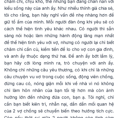
chăm chỉ, chịu khó, thế nhưng bạn đang chán nản với
kiểu sống này của anh ấy. Như nhiều thính giả chia sẻ,
tôi cho rằng, bạn hãy nghĩ vấn đề nhẹ nhàng hơn để
giữ tổ ấm của mình. Mỗi người đàn ông khi yêu sẽ có
cách thể hiện tình yêu khác nhau. Có người thì sẵn
sàng nói hoặc làm những hành động lãng mạn nhất
để thể hiện tình yêu với vợ, nhưng có người lại chỉ biết
chăm chỉ cần cù, kiếm tiền để lo cho vợ con gia đình,
và anh ấy thuộc dạng thứ hai. Để anh ấy bớt lầm lỳ,
bạn hãy cởi lòng mình ra, trò chuyện với anh ấy.
Không chỉ những câu yêu thương, có khi chỉ là những
câu chuyện vu vơ trong cuộc sống, động viên chồng,
đừng cau có, nóng giận mỗi khi về nhà vì nó không
chỉ làm hôn nhân của bạn tồi tệ hơn mà còn ảnh
hưởng lớn đến những đứa con, bạn ạ. Tôi nghĩ, chỉ
cần bạn biết kiên trì, nhẫn nại, dần dần mối quan hệ
của 2 vợ chồng sẽ chuyển biến theo hướng tích cực.
Còn nếu thật sự giữa 2 người không còn tình cảm