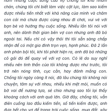
năm nhưng cuộc sống của vợ chồng tôi khá nhàm
chán, chúng tôi chỉ biết làm việc cật lực, làm sao kiếm
được nhiều tiền nhất với khả năng của mình và chăm
con cái mà chưa được cùng nhau đi chơi, vui vẻ với
bạn bè và hưởng thụ cuộc sống. Nhiều lần tôi nói với
anh, nên dành thời gian bên vợ con nhưng anh đã bỏ
ngoài tai. Nếu chỉ có vậy thôi thì tôi sẵn sàng chấp
nhận để có một gia đình trọn vẹn, hạnh phúc. Đã 2 lần
anh phản bội tôi, khi tôi phát hiện ra, anh đã bỏ những
cô gái đó để quay về với vợ con. Có lẽ do suy nghĩ
nhiều nên tinh thần của tôi không được như trước, tôi
trở nên nóng tính, cục cằn, hay đánh mắng con.
Chồng tôi ngày càng ít nói, đã lâu chúng tôi không nói
chuyện, tâm sự với nhau, nhiều khi mệt mỏi, muốn có
bờ vai để nương tựa, sẻ chia nhưng sao tôi lại thấy
khoảng cách với anh quá lớn. Giờ đây, chồng tôi, vẫn
điên cuồng lao đầu kiếm tiền, số tiền kiếm được, anh
đưa hết cho vợ để trang trải cuộc sống, mua đất, xây