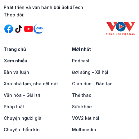
Phát triển và vận hành bởi SolidTech
Mạng xã hội
Theo dõi:
Trang chủ
Mới nhất
Xem nhiều
Podcast
Bàn và luận
Đời sống - Xã hội
Xóa nhà tạm, nhà dột nát
Giáo dục - Đào tạo
Văn hóa - Giải trí
Thể thao
Pháp luật
Sức khỏe
Chuyện người già
VOV2 kết nối
Chuyện thầm kín
Multimedia