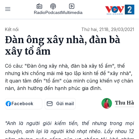
Nhảy đến nội dung
Podcast
Radio
Multimedia
Main navigation
Kết nối
Thứ hai, 21:18, 29/03/2021
Đàn ông xây nhà, đàn bà
xây tổ ấm
Có câu: "Đàn ông xây nhà, đàn bà xây tổ ấm", thế
nhưng khi chồng mải mê tạo lập kinh tế để "xây nhà",
ít quan tâm đến "tổ ấm" của mình cũng khiến vợ chán
nản, ảnh hưởng đến hạnh phúc gia đình.
Thu Hà
Facebook
Gửi mail
"Anh là người giỏi kiếm tiền, thế nhưng trong mọi
chuyện, anh lại là người khá nhạt nhẽo. Lấy nhau 12