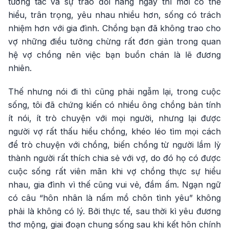
tương tác và sự trao đổi hàng ngày thì mới có thể
hiểu, trân trọng, yêu nhau nhiều hơn, sống có trách
nhiệm hơn với gia đình. Chồng bạn đã không trao cho
vợ những điều tưởng chừng rất đơn giản trong quan
hệ vợ chồng nên việc bạn buồn chán là lẽ đương
nhiên.
Thế nhưng nói đi thì cũng phải ngẫm lại, trong cuộc
sống, tôi đã chứng kiến có nhiều ông chồng bản tính
ít nói, ít trò chuyện với mọi người, nhưng lại được
người vợ rất thấu hiểu chồng, khéo léo tìm mọi cách
để trò chuyện với chồng, biến chồng từ người lầm lỳ
thành người rất thích chia sẻ với vợ, do đó họ có được
cuộc sống rất viên mãn khi vợ chồng thực sự hiểu
nhau, gia đình vì thế cũng vui vẻ, đầm ấm. Ngạn ngữ
có câu “hôn nhân là nấm mồ chôn tình yêu” không
phải là không có lý. Bởi thực tế, sau thời kì yêu đương
thơ mộng, giai đoạn chung sống sau khi kết hôn chính