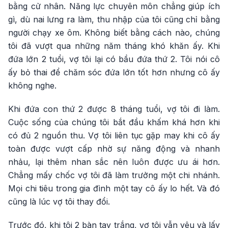
bằng cử nhân. Năng lực chuyên môn chẳng giúp ích
gì, dù nai lưng ra làm, thu nhập của tôi cũng chỉ bằng
người chạy xe ôm. Không biết bằng cách nào, chúng
tôi đã vượt qua những năm tháng khó khăn ấy. Khi
đứa lớn 2 tuổi, vợ tôi lại có bầu đứa thứ 2. Tôi nói cô
ấy bỏ thai để chăm sóc đứa lớn tốt hơn nhưng cô ấy
không nghe.
Khi đứa con thứ 2 được 8 tháng tuổi, vợ tôi đi làm.
Cuộc sống của chúng tôi bắt đầu khấm khá hơn khi
có đủ 2 nguồn thu. Vợ tôi liên tục gặp may khi cô ấy
toàn được vượt cấp nhờ sự năng động và nhanh
nhảu, lại thêm nhan sắc nên luôn được ưu ái hơn.
Chẳng mấy chốc vợ tôi đã làm trưởng một chi nhánh.
Mọi chi tiêu trong gia đình một tay cô ấy lo hết. Và đó
cũng là lúc vợ tôi thay đổi.
Trước đó, khi tôi 2 bàn tay trắng, vợ tôi vẫn yêu và lấy