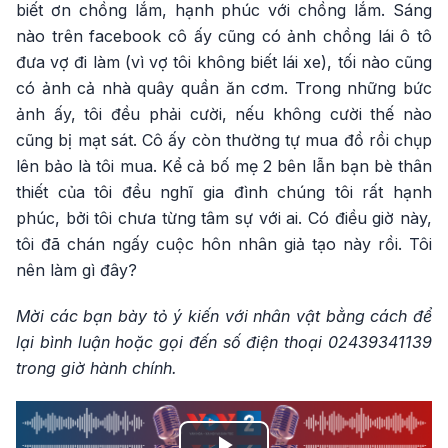
biết ơn chồng lắm, hạnh phúc với chồng lắm. Sáng
nào trên facebook cô ấy cũng có ảnh chồng lái ô tô
đưa vợ đi làm (vì vợ tôi không biết lái xe), tối nào cũng
có ảnh cả nhà quây quần ăn cơm. Trong những bức
ảnh ấy, tôi đều phải cười, nếu không cười thế nào
cũng bị mạt sát. Cô ấy còn thường tự mua đồ rồi chụp
lên bảo là tôi mua. Kể cả bố mẹ 2 bên lẫn bạn bè thân
thiết của tôi đều nghĩ gia đình chúng tôi rất hạnh
phúc, bởi tôi chưa từng tâm sự với ai. Có điều giờ này,
tôi đã chán ngấy cuộc hôn nhân giả tạo này rồi. Tôi
nên làm gì đây?
Mời các bạn bày tỏ ý kiến với nhân vật bằng cách để
lại bình luận hoặc gọi đến số điện thoại 02439341139
trong giờ hành chính.