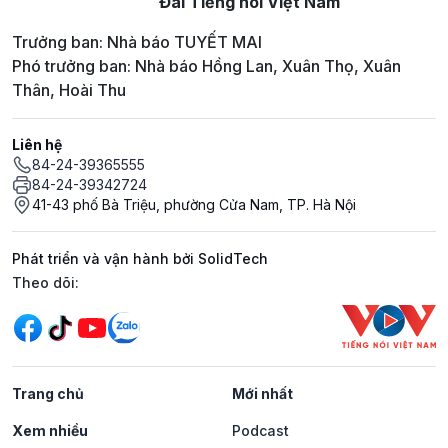
Đài Tiếng nói Việt Nam
Trưởng ban: Nhà báo TUYẾT MAI
Phó trưởng ban: Nhà báo Hồng Lan, Xuân Thọ, Xuân
Thân, Hoài Thu
Liên hệ
84-24-39365555
84-24-39342724
41-43 phố Bà Triệu, phường Cửa Nam, TP. Hà Nội
Phát triển và vận hành bởi SolidTech
Mạng xã hội
Theo dõi:
Trang chủ
Mới nhất
Xem nhiều
Podcast