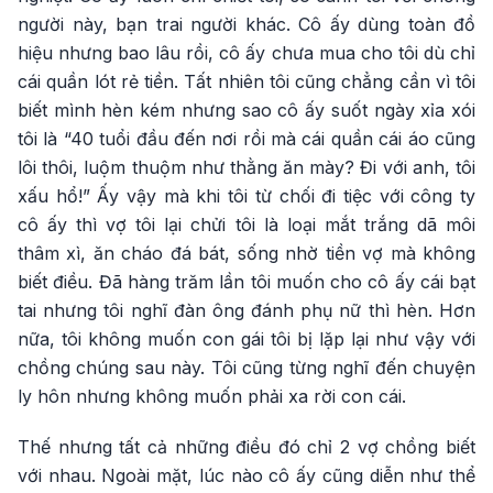
người này, bạn trai người khác. Cô ấy dùng toàn đồ
hiệu nhưng bao lâu rồi, cô ấy chưa mua cho tôi dù chỉ
cái quần lót rẻ tiền. Tất nhiên tôi cũng chẳng cần vì tôi
biết mình hèn kém nhưng sao cô ấy suốt ngày xỉa xói
tôi là “40 tuổi đầu đến nơi rồi mà cái quần cái áo cũng
lôi thôi, luộm thuộm như thằng ăn mày? Đi với anh, tôi
xấu hổ!” Ấy vậy mà khi tôi từ chối đi tiệc với công ty
cô ấy thì vợ tôi lại chửi tôi là loại mắt trắng dã môi
thâm xì, ăn cháo đá bát, sống nhờ tiền vợ mà không
biết điều. Đã hàng trăm lần tôi muốn cho cô ấy cái bạt
tai nhưng tôi nghĩ đàn ông đánh phụ nữ thì hèn. Hơn
nữa, tôi không muốn con gái tôi bị lặp lại như vậy với
chồng chúng sau này. Tôi cũng từng nghĩ đến chuyện
ly hôn nhưng không muốn phải xa rời con cái.
Thế nhưng tất cả những điều đó chỉ 2 vợ chồng biết
với nhau. Ngoài mặt, lúc nào cô ấy cũng diễn như thể