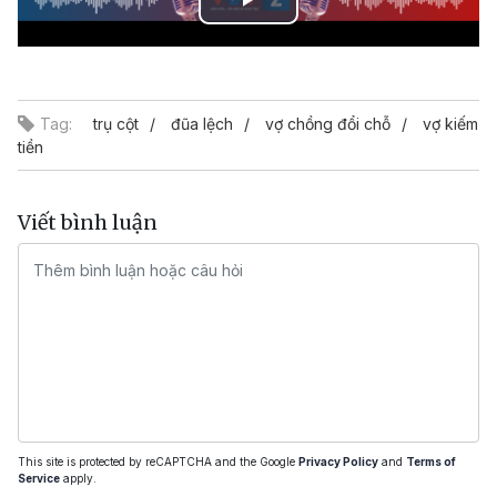
Play
Video
Tag:
trụ cột
đũa lệch
vợ chồng đổi chỗ
vợ kiếm
tiền
Viết bình luận
This site is protected by reCAPTCHA and the Google
Privacy Policy
and
Terms of
Service
apply.