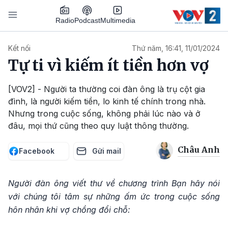
Nhảy đến nội dung
Podcast
Radio
Multimedia
Main navigation
Kết nối
Thứ năm, 16:41, 11/01/2024
Tự ti vì kiếm ít tiền hơn vợ
[VOV2] - Người ta thường coi đàn ông là trụ cột gia
đình, là người kiếm tiền, lo kinh tế chính trong nhà.
Nhưng trong cuộc sống, không phải lúc nào và ở
đâu, mọi thứ cũng theo quy luật thông thường.
Châu Anh
Facebook
Gửi mail
Người đàn ông viết thư về chương trình Bạn hãy nói
với chúng tôi tâm sự những ấm ức trong cuộc sống
hôn nhân khi vợ chồng đổi chỗ: