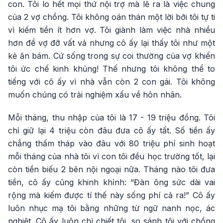
con. Tôi lo hết mọi thứ nội trợ mà lẽ ra là việc chung
của 2 vợ chồng. Tôi không oán thán một lời bởi tôi tự ti
vì kiếm tiền ít hơn vợ. Tôi giành làm việc nhà nhiều
hơn để vợ đỡ vất vả nhưng cô ấy lại thấy tôi như một
kẻ ăn bám. Cứ sống trong sự coi thường của vợ khiến
tôi ức chế kinh khủng! Thế nhưng tôi không thể to
tiếng với cô ấy vì nhà vẫn còn 2 con gái. Tôi không
muốn chúng có trải nghiệm xấu về hôn nhân.
Mỗi tháng, thu nhập của tôi là 17 - 19 triệu đồng. Tôi
chỉ giữ lại 4 triệu còn đâu đưa cô ấy tất. Số tiền ấy
chẳng thấm tháp vào đâu với 80 triệu phí sinh hoạt
mỗi tháng của nhà tôi vì con tôi đều học trường tốt, lại
còn tiền biếu 2 bên nội ngoại nữa. Tháng nào tôi đưa
tiền, cô ấy cũng khinh khỉnh: “Đàn ông sức dài vai
rộng mà kiếm được tí thế này sống phí cả ra!” Cô ấy
luôn nhục mạ tôi bằng những từ ngữ nanh nọc, ác
nghiệt. Cô ấy luôn chì chiết tôi, so sánh tôi với chồng