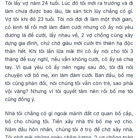
Tôi lấy vợ năm 24 tuổi. Lúc đó tôi mới ra trường và đi
làm chưa được bao lâu, tài sản tích lũy chẳng có gì.
Vợ tôi khi đó 23 tuổi. Tôi nói đợi đi làm một thời gian,
có kinh tế rồi mới làm đám cưới nhưng cô ấy nói yêu
đương là để cưới, lấy nhau về, 2 vợ chồng cùng xây
dựng gia đình, chứ chờ giàu mới cưới thì thiên hạ độc
thân hết. Khi tôi lần lữa mãi thì cô ấy nói cho tôi 3
tháng để suy nghĩ, nếu vẫn không cưới, cô ấy sẽ chia
tay. Vì quá yêu cô ấy nên ngay sau đó, tôi đã nói
chuyện với bố mẹ, xin làm đám cưới. Ban đầu, bố mẹ
tôi cũng phản đối, nói chúng tôi vẫn còn trẻ, sao phải
vội vàng? Nhưng vì tôi quyết tâm nên rồi bố mẹ tôi
cũng đồng ý.
Nhà tôi chẳng có gì ngoài mảnh đất cơ quan bố cấp,
bố cho chúng tôi. Tiền xây nhà thì bố mẹ vợ cho.
Năm đầu hôn nhân, chúng tôi ở trọ để chờ xây nhà.
Tôi nhớ mãi những ngày chậm lương, 2 vợ chồng toàn