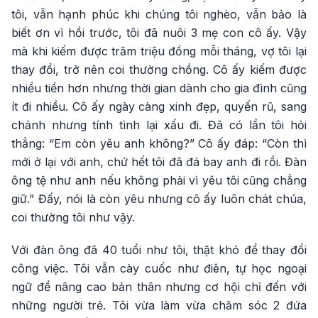
tôi, vẫn hạnh phúc khi chúng tôi nghèo, vẫn bảo là
biết ơn vì hồi trước, tôi đã nuôi 3 mẹ con cô ấy. Vậy
mà khi kiếm được trăm triệu đồng mỗi tháng, vợ tôi lại
thay đổi, trở nên coi thường chồng. Cô ấy kiếm được
nhiều tiền hơn nhưng thời gian dành cho gia đình cũng
ít đi nhiều. Cô ấy ngày càng xinh đẹp, quyến rũ, sang
chảnh nhưng tính tình lại xấu đi. Đã có lần tôi hỏi
thẳng: “Em còn yêu anh không?” Cô ấy đáp: “Còn thì
mới ở lại với anh, chứ hết tôi đã đá bay anh đi rồi. Đàn
ông tệ như anh nếu không phải vì yêu tôi cũng chẳng
giữ.” Đấy, nói là còn yêu nhưng cô ấy luôn chát chúa,
coi thường tôi như vậy.
Với đàn ông đã 40 tuổi như tôi, thật khó để thay đổi
công việc. Tôi vẫn cày cuốc như điên, tự học ngoại
ngữ để nâng cao bản thân nhưng cơ hội chỉ đến với
những người trẻ. Tôi vừa làm vừa chăm sóc 2 đứa