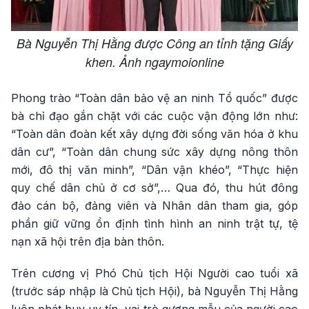
Bà Nguyễn Thị Hằng được Công an tỉnh tặng Giấy
khen. Ảnh ngaymoionline
Phong trào “Toàn dân bảo vệ an ninh Tổ quốc” được
bà chỉ đạo gắn chặt với các cuộc vận động lớn như:
“Toàn dân đoàn kết xây dựng đời sống văn hóa ở khu
dân cư”, “Toàn dân chung sức xây dựng nông thôn
mới, đô thị văn minh”, “Dân vận khéo”, “Thực hiện
quy chế dân chủ ở cơ sở”,… Qua đó, thu hút đông
đảo cán bộ, đảng viên và Nhân dân tham gia, góp
phần giữ vững ổn định tình hình an ninh trật tự, tệ
nạn xã hội trên địa bàn thôn.
Trên cương vị Phó Chủ tịch Hội Người cao tuổi xã
(trước sáp nhập là Chủ tịch Hội), bà Nguyễn Thị Hằng