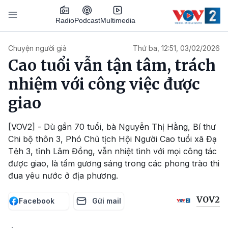
Nhảy đến nội dung
Podcast
Radio
Multimedia
Main navigation
Chuyện người già
Thứ ba, 12:51, 03/02/2026
Cao tuổi vẫn tận tâm, trách
nhiệm với công việc được
giao
[VOV2] - Dù gần 70 tuổi, bà Nguyễn Thị Hằng, Bí thư
Chi bộ thôn 3, Phó Chủ tịch Hội Người Cao tuổi xã Đạ
Tẻh 3, tỉnh Lâm Đồng, vẫn nhiệt tình với mọi công tác
được giao, là tấm gương sáng trong các phong trào thi
đua yêu nước ở địa phương.
VOV2
Facebook
Gửi mail