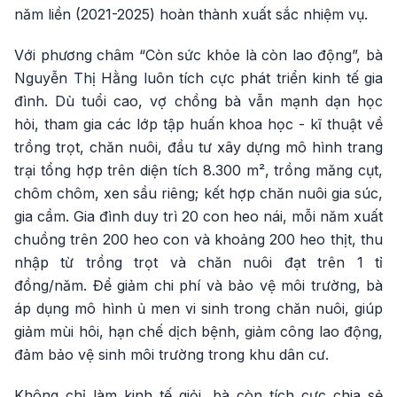
năm liền (2021-2025) hoàn thành xuất sắc nhiệm vụ.
Với phương châm “Còn sức khỏe là còn lao động”, bà
Nguyễn Thị Hằng luôn tích cực phát triển kinh tế gia
đình. Dù tuổi cao, vợ chồng bà vẫn mạnh dạn học
hỏi, tham gia các lớp tập huấn khoa học - kĩ thuật về
trồng trọt, chăn nuôi, đầu tư xây dựng mô hình trang
trại tổng hợp trên diện tích 8.300 m², trồng măng cụt,
chôm chôm, xen sầu riêng; kết hợp chăn nuôi gia súc,
gia cầm. Gia đình duy trì 20 con heo nái, mỗi năm xuất
chuồng trên 200 heo con và khoảng 200 heo thịt, thu
nhập từ trồng trọt và chăn nuôi đạt trên 1 tỉ
đồng/năm. Để giảm chi phí và bảo vệ môi trường, bà
áp dụng mô hình ủ men vi sinh trong chăn nuôi, giúp
giảm mùi hôi, hạn chế dịch bệnh, giảm công lao động,
đảm bảo vệ sinh môi trường trong khu dân cư.
Không chỉ làm kinh tế giỏi, bà còn tích cực chia sẻ