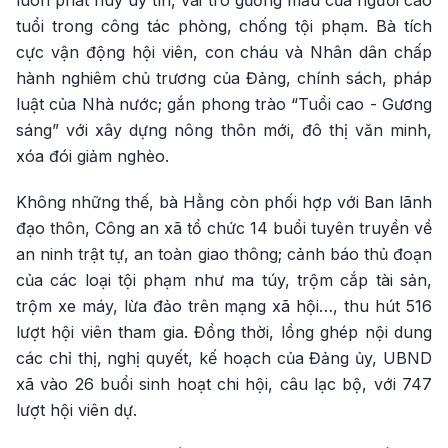
luôn phát huy uy tín, vai trò gương mẫu của người cao
tuổi trong công tác phòng, chống tội phạm. Bà tích
cực vận động hội viên, con cháu và Nhân dân chấp
hành nghiêm chủ trương của Đảng, chính sách, pháp
luật của Nhà nước; gắn phong trào “Tuổi cao - Gương
sáng” với xây dựng nông thôn mới, đô thị văn minh,
xóa đói giảm nghèo.
Không những thế, bà Hằng còn phối hợp với Ban lãnh
đạo thôn, Công an xã tổ chức 14 buổi tuyên truyền về
an ninh trật tự, an toàn giao thông; cảnh báo thủ đoạn
của các loại tội phạm như ma túy, trộm cắp tài sản,
trộm xe máy, lừa đảo trên mạng xã hội…, thu hút 516
lượt hội viên tham gia. Đồng thời, lồng ghép nội dung
các chỉ thị, nghị quyết, kế hoạch của Đảng ủy, UBND
xã vào 26 buổi sinh hoạt chi hội, câu lạc bộ, với 747
lượt hội viên dự.