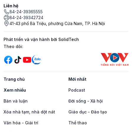
Liên hệ
84-24-39365555
84-24-39342724
41-43 phố Bà Triệu, phường Cửa Nam, TP. Hà Nội
Phát triển và vận hành bởi SolidTech
Mạng xã hội
Theo dõi:
Trang chủ
Mới nhất
Xem nhiều
Podcast
Bàn và luận
Đời sống - Xã hội
Xóa nhà tạm, nhà dột nát
Giáo dục - Đào tạo
Văn hóa - Giải trí
Thể thao