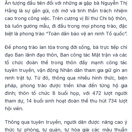
Ấn tượng đầu tiên đối với những ai gặp bà Nguyễn Thị
Hằng là sự gần gũi, cởi mở và tinh thần trách nhiệm
cao trong công việc. Trên cương vị Bí thư Chi bộ thôn,
bà luôn gương mẫu, đi đầu trong mọi phong trào, đặc
biệt là phong trào “Toàn dân bảo vệ an ninh Tổ quốc”.
Để phong trào lan tỏa trong đời sống, bà trực tiếp chỉ
đạo Ban lãnh đạo thôn, Ban công tác Mặt trận và các
tổ chức đoàn thể trong thôn đẩy mạnh công tác
tuyên truyền, vận động Nhân dân tham gia giữ gìn an
ninh trật tự. Từ đó, thông qua nhiều hình thức, biện
pháp, phong trào được triển khai đến từng hộ gia
đình; thôn tổ chức 8 buổi họp, với 472 lượt người
tham dự, 14 buổi sinh hoạt đoàn thể thu hút 734 lượt
hội viên.
Thông qua tuyên truyền, người dân được nâng cao ý
thức tự phòng, tự quản, tự hòa giải các mâu thuẫn