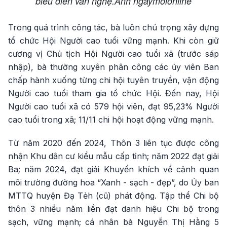
biểu diễn văn nghệ.Ảnh ngaymoionline
Trong quá trình công tác, bà luôn chú trọng xây dựng
tổ chức Hội Người cao tuổi vững mạnh. Khi còn giữ
cương vị Chủ tịch Hội Người cao tuổi xã (trước sáp
nhập), bà thường xuyên phân công các ủy viên Ban
chấp hành xuống từng chi hội tuyên truyền, vận động
Người cao tuổi tham gia tổ chức Hội. Đến nay, Hội
Người cao tuổi xã có 579 hội viên, đạt 95,23% Người
cao tuổi trong xã; 11/11 chi hội hoạt động vững mạnh.
Từ năm 2020 đến 2024, Thôn 3 liên tục được công
nhận Khu dân cư kiểu mẫu cấp tỉnh; năm 2022 đạt giải
Ba; năm 2024, đạt giải Khuyến khích về cảnh quan
môi trường đường hoa “Xanh - sạch - đẹp”, do Ủy ban
MTTQ huyện Đạ Tẻh (cũ) phát động. Tập thể Chi bộ
thôn 3 nhiều năm liền đạt danh hiệu Chi bộ trong
sạch, vững mạnh; cá nhân bà Nguyễn Thị Hằng 5