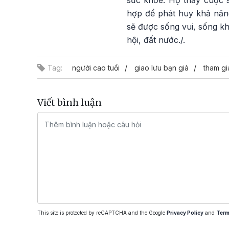
sức khỏe. Họ thấy cuộc s
hợp để phát huy khả năng
sẽ được sống vui, sống kh
hội, đất nước./.
Tag:
người cao tuổi
giao lưu bạn già
tham gi
Viết bình luận
This site is protected by reCAPTCHA and the Google
Privacy Policy
and
Term