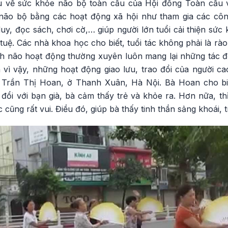
 về sức khỏe não bộ toàn cầu của Hội đồng Toàn cầu 
não bộ bằng các hoạt động xã hội như tham gia các côn
duy, đọc sách, chơi cờ,… giúp người lớn tuổi cải thiện sứ
 tuệ. Các nhà khoa học cho biết, tuổi tác không phải là rà
ích não hoạt động thường xuyên luôn mang lại những tác đ
 vì vậy, những hoạt động giao lưu, trao đổi của người ca
 Trần Thị Hoan, ở Thanh Xuân, Hà Nội. Bà Hoan cho biết
 đổi với bạn già, bà cảm thấy trẻ và khỏe ra. Hơn nữa, th
c cũng rất vui. Điều đó, giúp bà thấy tinh thần sảng khoái, 