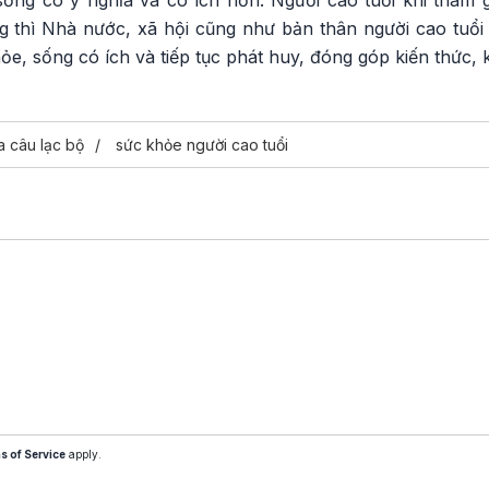
ống có ý nghĩa và có ích hơn. Người cao tuổi khi tham 
 thì Nhà nước, xã hội cũng như bản thân người cao tuổi đ
ỏe, sống có ích và tiếp tục phát huy, đóng góp kiến thức,
a câu lạc bộ
sức khỏe người cao tuổi
s of Service
apply.