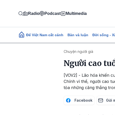
Nhảy đến nội dung
Radio
Podcast
Multimedia
Main navigation
Để Việt Nam cất cánh
Bàn và luận
Đời sống - X
Chuyện người già
Người cao tuổ
[VOV2] - Lão hóa khiến cu
Chính vì thế, người cao tu
tỏa những căng thẳng tro
Facebook
Gửi 