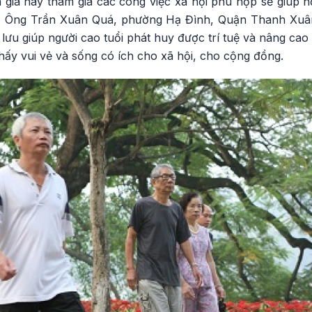
n già hay tham gia các công việc xã hội phù hợp sẽ giúp 
… Ông Trần Xuân Quá, phường Hạ Đình, Quận Thanh Xuân
 lưu giúp người cao tuổi phát huy được trí tuệ và nâng ca
ấy vui vẻ và sống có ích cho xã hội, cho cộng đồng.