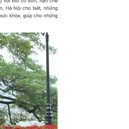
họ vơi bớt cô đơn, hạn chế
, Hà Nội cho biết, những
o sức khỏe, giúp cho những