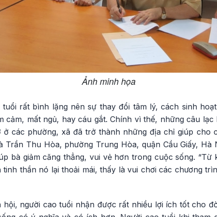
Ảnh minh họa
uổi rất bình lặng nên sự thay đổi tâm lý, cách sinh hoạt
rầm cảm, mất ngủ, hay cáu gắt. Chính vì thế, những câu lạc
ơ ở các phường, xã đã trở thành những địa chỉ giúp cho c
à Trần Thu Hòa, phường Trung Hòa, quận Cầu Giấy, Hà Nộ
úp bà giảm căng thẳng, vui vẻ hơn trong cuộc sống. “Từ k
tinh thần nó lại thoải mái, thấy là vui chơi các chương trì
 hội, người cao tuổi nhận được rất nhiều lợi ích tốt cho đ