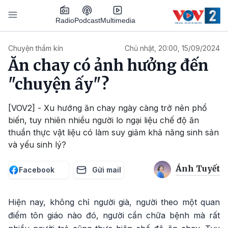
Nhảy đến nội dung
Podcast
Radio
Multimedia
Main navigation
Chuyện thầm kín
Chủ nhật, 20:00, 15/09/2024
Ăn chay có ảnh hưởng đến
"chuyện ấy"?
[VOV2] - Xu hướng ăn chay ngày càng trở nên phổ
biến, tuy nhiên nhiều người lo ngại liệu chế độ ăn
thuần thực vật liệu có làm suy giảm khả năng sinh sản
và yếu sinh lý?
Ánh Tuyết
Facebook
Gửi mail
Hiện nay, không chỉ người già, người theo một quan
điểm tôn giáo nào đó, người cần chữa bệnh mà rất