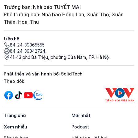
Trưởng ban: Nhà báo TUYẾT MAI
Phó trưởng ban: Nhà báo Hồng Lan, Xuân Thọ, Xuân
Thân, Hoài Thu
Liên hệ
84-24-39365555
84-24-39342724
41-43 phố Bà Triệu, phường Cửa Nam, TP. Hà Nội
Phát triển và vận hành bởi SolidTech
Mạng xã hội
Theo dõi:
Trang chủ
Mới nhất
Xem nhiều
Podcast