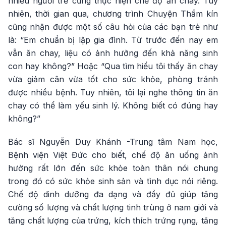
nhiều người trẻ cũng thực hiện chế độ ăn chay. Tuy
nhiên, thời gian qua, chương trình Chuyện Thầm kín
cũng nhận được một số câu hỏi của các bạn trẻ như
là: “Em chuẩn bị lập gia đình. Từ trước đến nay em
vẫn ăn chay, liệu có ảnh hưởng đến khả năng sinh
con hay không?” Hoặc “Qua tìm hiểu tôi thấy ăn chay
vừa giảm cân vừa tốt cho sức khỏe, phòng tránh
được nhiều bệnh. Tuy nhiên, tôi lại nghe thông tin ăn
chay có thể làm yếu sinh lý. Không biết có đúng hay
không?”
Bác sĩ Nguyễn Duy Khánh -Trung tâm Nam học,
Bệnh viện Việt Đức cho biết, chế độ ăn uống ảnh
hưởng rất lớn đến sức khỏe toàn thân nói chung
trong đó có sức khỏe sinh sản và tình dục nói riêng.
Chế độ dinh dưỡng đa dạng và đầy đủ giúp tăng
cường số lượng và chất lượng tinh trùng ở nam giới và
tăng chất lượng của trứng, kích thích trứng rụng, tăng