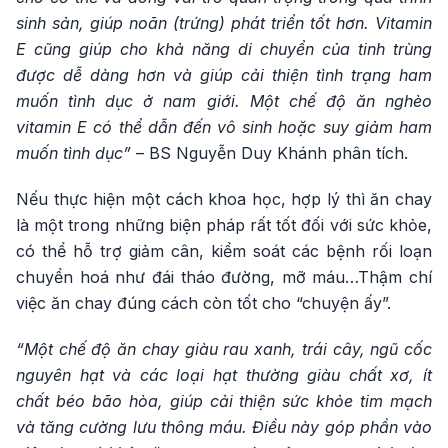
sinh sản, giúp noãn (trứng) phát triển tốt hơn. Vitamin
E cũng giúp cho khả năng di chuyển của tinh trùng
được dễ dàng hơn và giúp cải thiện tình trạng ham
muốn tình dục ở nam giới. Một chế độ ăn nghèo
vitamin E có thể dẫn đến vô sinh hoặc suy giảm ham
muốn tình dục”
– BS Nguyễn Duy Khánh phân tích.
Nếu thực hiện một cách khoa học, hợp lý thì ăn chay
là một trong những biện pháp rất tốt đối với sức khỏe,
có thể hỗ trợ giảm cân, kiểm soát các bệnh rối loạn
chuyển hoá như đái tháo đường, mỡ máu…Thậm chí
việc ăn chay đúng cách còn tốt cho “chuyện ấy”.
“Một chế độ ăn chay giàu rau xanh, trái cây, ngũ cốc
nguyên hạt và các loại hạt thường giàu chất xơ, ít
chất béo bão hòa, giúp cải thiện sức khỏe tim mạch
và tăng cường lưu thông máu. Điều này góp phần vào