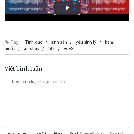
Play
Video
Tag:
Tình dục
sinh sản
yếu sinh lý
ham
muốn
ăn chay
18+
vov2
Viết bình luận
This site is protected by reCAPTCHA and the Google
Privacy Policy
and
Terms of