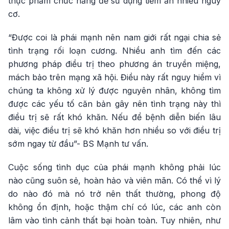
thực phẩm chức năng để sử dụng tiềm ẩn nhiều nguy
cơ.
“Được coi là phái mạnh nên nam giới rất ngại chia sẻ
tình trạng rối loạn cương. Nhiều anh tìm đến các
phương pháp điều trị theo phương án truyền miệng,
mách bảo trên mạng xã hội. Điều này rất nguy hiểm vì
chúng ta không xử lý được nguyên nhân, không tìm
được các yếu tố căn bản gây nên tình trạng này thì
điều trị sẽ rất khó khăn. Nếu để bệnh diễn biến lâu
dài, việc điều trị sẽ khó khăn hơn nhiều so với điều trị
sớm ngay từ đầu”- BS Mạnh tư vấn.
Cuộc sống tình dục của phái mạnh không phải lúc
nào cũng suôn sẻ, hoàn hảo và viên mãn. Có thể vì lý
do nào đó mà nó trở nên thất thường, phong độ
không ổn định, hoặc thậm chí có lúc, các anh còn
lâm vào tình cảnh thất bại hoàn toàn. Tuy nhiên, như