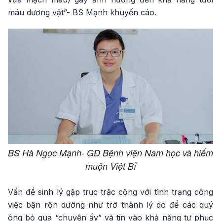
máu dương vật”- BS Mạnh khuyến cáo.
BS Hà Ngọc Mạnh- GĐ Bệnh viện Nam học và hiếm
muộn Việt Bỉ
Vấn đề sinh lý gặp trục trặc cộng với tình trạng công
việc bận rộn dường như trở thành lý do để các quý
ông bỏ qua “chuyện ấy” và tin vào khả năng tự phục