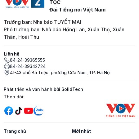
TỘC
Đài Tiếng nói Việt Nam
Trưởng ban: Nhà báo TUYẾT MAI
Phó trưởng ban: Nhà báo Hồng Lan, Xuân Thọ, Xuân
Thân, Hoài Thu
Liên hệ
84-24-39365555
84-24-39342724
41-43 phố Bà Triệu, phường Cửa Nam, TP. Hà Nội
Phát triển và vận hành bởi SolidTech
Mạng xã hội
Theo dõi:
Trang chủ
Mới nhất