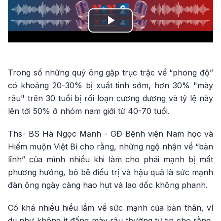
Play
Video
Trong số những quý ông gặp trục trặc về “phong độ”
có khoảng 20-30% bị xuất tinh sớm, hơn 30% "mày
râu" trên 30 tuổi bị rối loạn cương dương và tỷ lệ này
lên tới 50% ở nhóm nam giới từ 40-70 tuổi.
Ths- BS Hà Ngọc Mạnh - GĐ Bệnh viện Nam học và
Hiếm muộn Việt Bỉ cho rằng, những ngộ nhận về “bản
lĩnh” của mình nhiều khi làm cho phái mạnh bị mất
phương hướng, bỏ bê điều trị và hậu quả là sức mạnh
đàn ông ngày càng hao hụt và lao dốc không phanh.
Có khá nhiều hiểu lầm về sức mạnh của bản thân, ví
dụ như không ít đấng mày râu thường tự tin cho rằng,