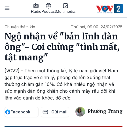
Nhảy đến nội dung
Podcast
Radio
Multimedia
Main navigation
Chuyện thầm kín
Thứ hai, 09:00, 24/02/2025
Ngộ nhận về "bản lĩnh đàn
ông"- Coi chừng "tình mất,
tật mang"
[VOV2] - Theo một thống kê, tỷ lệ nam giới Việt Nam
gặp trục trặc về sinh lý, phong độ lên xuống thất
thường chiếm gần 16%. Có khá nhiều ngộ nhận về
sức mạnh đàn ông khiến cho cánh mày râu đôi khi
lâm vào cảnh dở khóc, dở cười.
Phương Trang
Facebook
Gửi mail