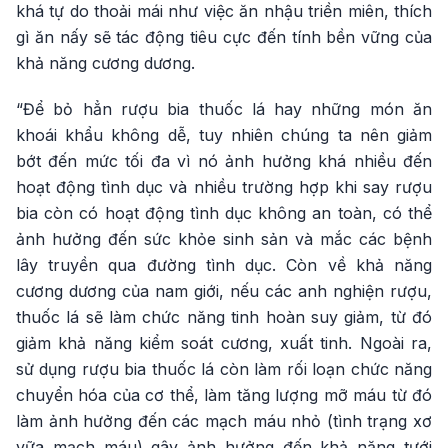
khá tự do thoải mái như việc ăn nhậu triền miên, thích
gì ăn nấy sẽ tác động tiêu cực đến tính bền vững của
khả năng cương dương.
“Để bỏ hẳn rượu bia thuốc lá hay những món ăn
khoái khẩu không dễ, tuy nhiên chúng ta nên giảm
bớt đến mức tối đa vì nó ảnh hưởng khá nhiều đến
hoạt động tình dục và nhiều trường hợp khi say rượu
bia còn có hoạt động tình dục không an toàn, có thể
ảnh hưởng đến sức khỏe sinh sản và mắc các bệnh
lây truyền qua đường tình dục. Còn về khả năng
cương dương của nam giới, nếu các anh nghiện rượu,
thuốc lá sẽ làm chức năng tinh hoàn suy giảm, từ đó
giảm khả năng kiểm soát cương, xuất tinh. Ngoài ra,
sử dụng rượu bia thuốc lá còn làm rối loạn chức năng
chuyển hóa của cơ thể, làm tăng lượng mỡ máu từ đó
làm ảnh hưởng đến các mạch máu nhỏ (tình trạng xơ
vữa mạch máu) gây ảnh hưởng đến khả năng tưới