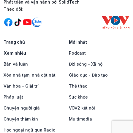
Phát triển và vận hành bởi SolidTech
Mạng xã hội
Theo dõi:
Trang chủ
Mới nhất
Xem nhiều
Podcast
Bàn và luận
Đời sống - Xã hội
Xóa nhà tạm, nhà dột nát
Giáo dục - Đào tạo
Văn hóa - Giải trí
Thể thao
Pháp luật
Sức khỏe
Chuyện người già
VOV2 kết nối
Chuyện thầm kín
Multimedia
Học ngoại ngữ qua Radio