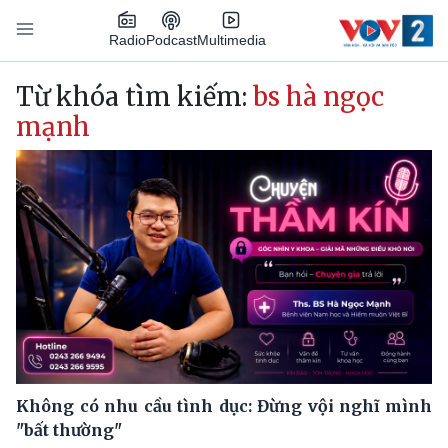
Nhảy đến nội dung
Podcast
Radio
Multimedia
Main navigation
Từ khóa tìm kiếm:
bs hà ngọc
mạnh
Không có nhu cầu tình dục: Đừng vội nghĩ mình
"bất thường"