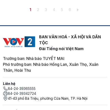
Pagination
Trang hiện thời
Trang
Trang
Trang
Trang
Trang
1
2
3
4
5
6
BAN VĂN HOÁ - XÃ HỘI VÀ DÂN
TỘC
Đài Tiếng nói Việt Nam
Trưởng ban: Nhà báo TUYẾT MAI
Phó trưởng ban: Nhà báo Hồng Lan, Xuân Thọ, Xuân
Thân, Hoài Thu
Liên hệ
84-24-39365555
84-24-39342724
41-43 phố Bà Triệu, phường Cửa Nam, TP. Hà Nội