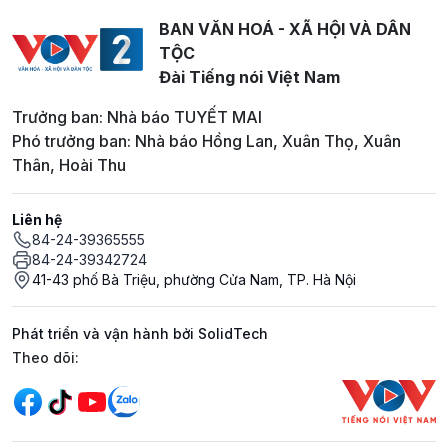
BAN VĂN HOÁ - XÃ HỘI VÀ DÂN
TỘC
Đài Tiếng nói Việt Nam
Trưởng ban: Nhà báo TUYẾT MAI
Phó trưởng ban: Nhà báo Hồng Lan, Xuân Thọ, Xuân
Thân, Hoài Thu
Liên hệ
84-24-39365555
84-24-39342724
41-43 phố Bà Triệu, phường Cửa Nam, TP. Hà Nội
Phát triển và vận hành bởi SolidTech
Mạng xã hội
Theo dõi: