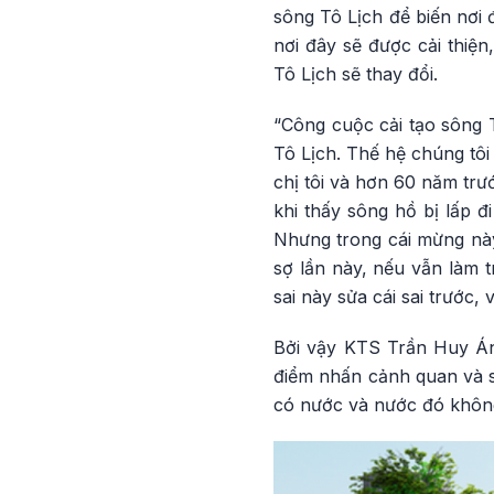
sông Tô Lịch để biến nơi 
nơi đây sẽ được cải thiệ
Tô Lịch sẽ thay đổi.
“Công cuộc cải tạo sông T
Tô Lịch. Thế hệ chúng tôi
chị tôi và hơn 60 năm trướ
khi thấy sông hồ bị lấp đi
Nhưng trong cái mừng này
sợ lần này, nếu vẫn làm t
sai này sửa cái sai trước,
Bởi vậy KTS Trần Huy Án
điểm nhấn cảnh quan và si
có nước và nước đó không