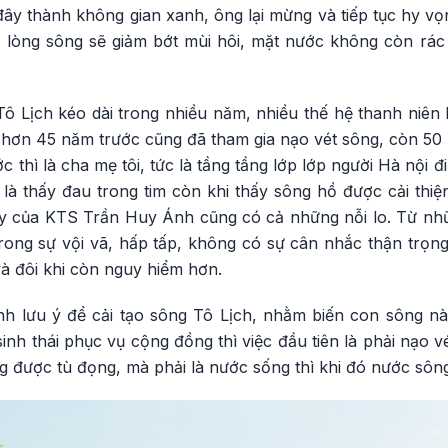
đây thành không gian xanh, ông lại mừng và tiếp tục hy v
n, lòng sông sẽ giảm bớt mùi hôi, mặt nước không còn rác
ô Lịch kéo dài trong nhiều năm, nhiều thế hệ thanh niên 
 hơn 45 năm trước cũng đã tham gia nạo vét sông, còn 50 
c thì là cha mẹ tôi, tức là tầng tầng lớp lớp người Hà nội đ
 là thấy đau trong tim còn khi thấy sông hồ được cải thiện
 của KTS Trần Huy Ánh cũng có cả những nỗi lo. Từ nhữn
rong sự vội vã, hấp tấp, không có sự cân nhắc thận trọng,
 và đôi khi còn nguy hiểm hơn.
h lưu ý để cải tạo sông Tô Lịch, nhằm biến con sông nà
nh thái phục vụ cộng đồng thì việc đầu tiên là phải nạo vét
 được tù đọng, mà phải là nước sống thì khi đó nước sông