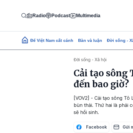
Nhảy đến nội dung
Radio
Podcast
Multimedia
Main navigation
Để Việt Nam cất cánh
Bàn và luận
Đời sống - X
Đời sống - Xã hội
Cải tạo sông
đến bao giờ?
[VOV2] - Cải tạo sông Tô 
bùn thải. Thứ hai là phải
sẽ hồi sinh.
Facebook
Gửi 