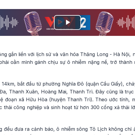
Play
Video
ng gắn liền với lịch sử và văn hóa Thăng Long - Hà Nội
phải oằn mình gánh chịu sự ô nhiễm nặng nề, trở thành 
i 14km, bắt đầu từ phường Nghĩa Đô (quận Cầu Giấy), ch
Đa, Thanh Xuân, Hoàng Mai, Thanh Trì. Đây cũng là trục 
ệ đoạn xã Hữu Hòa (huyện Thanh Trì). Theo ước tính, mỗ
thải công nghiệp và sinh hoạt từ hơn 300 cống xả thải l
ng đều đưa ra cảnh báo, ô nhiễm sông Tô Lịch không chỉ