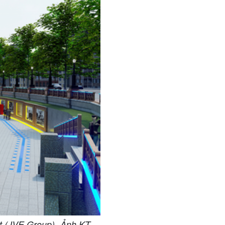
ật (JVE Group) -Ảnh KT