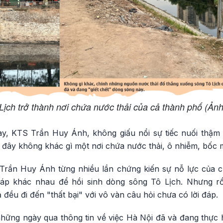
Lịch trở thành nơi chứa nước thải của cả thành phố (Ảnh
y, KTS Trần Huy Ánh, không giấu nổi sự tiếc nuối thậm 
 đây không khác gì một nơi chứa nước thải, ô nhiễm, bốc mù
rần Huy Ánh từng nhiều lần chứng kiến sự nỗ lực của 
pháp khác nhau để hồi sinh dòng sông Tô Lịch. Nhưng rồ
 đều đi đến "thất bại" với vô vàn câu hỏi chưa có lời đáp.
hững ngày qua thông tin về việc Hà Nội đã và đang thực h