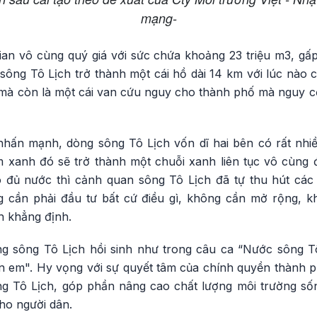
mạng-
ian vô cùng quý giá với sức chứa khoảng 23 triệu m3, gấ
 sông Tô Lịch trở thành một cái hồ dài 14 km với lúc nào
mà còn là một cái van cứu nguy cho thành phố mà nguy 
nhấn mạnh, dòng sông Tô Lịch vốn dĩ hai bên có rất nhi
ảm xanh đó sẽ trở thành một chuỗi xanh liên tục vô cùng 
 đủ nước thì cảnh quan sông Tô Lịch đã tự thu hút các
cần phải đầu tư bất cứ điều gì, không cần mở rộng, k
h khẳng định.
g sông Tô Lịch hồi sinh như trong câu ca “Nước sông T
 em". Hy vọng với sự quyết tâm của chính quyền thành phố
ng Tô Lịch, góp phần nâng cao chất lượng môi trường s
ho người dân.