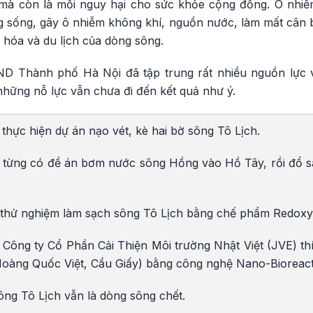
 mà còn là mối nguy hại cho sức khỏe cộng đồng. Ô nhiễ
 sống, gây ô nhiễm không khí, nguồn nước, làm mất cân b
ăn hóa và du lịch của dòng sông.
 Thành phố Hà Nội đã tập trung rất nhiều nguồn lực v
những nỗ lực vẫn chưa đi đến kết quả như ý.
hực hiện dự án nạo vét, kè hai bờ sông Tô Lịch.
từng có đề án bơm nước sông Hồng vào Hồ Tây, rồi đổ s
 thử nghiệm làm sạch sông Tô Lịch bằng chế phẩm Redoxy
 Công ty Cổ Phần Cải Thiện Môi trường Nhật Việt (JVE) th
oàng Quốc Việt, Cầu Giấy) bằng công nghệ Nano-Bioreact
ông Tô Lịch vẫn là dòng sông chết.