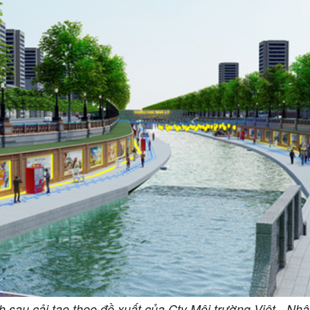
h sau cải tạo theo đề xuất của Cty Môi trường Việt - Nh