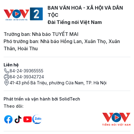
BAN VĂN HOÁ - XÃ HỘI VÀ DÂN
TỘC
Đài Tiếng nói Việt Nam
Trưởng ban: Nhà báo TUYẾT MAI
Phó trưởng ban: Nhà báo Hồng Lan, Xuân Thọ, Xuân
Thân, Hoài Thu
Liên hệ
84-24-39365555
84-24-39342724
41-43 phố Bà Triệu, phường Cửa Nam, TP. Hà Nội
Phát triển và vận hành bởi SolidTech
Mạng xã hội
Theo dõi: