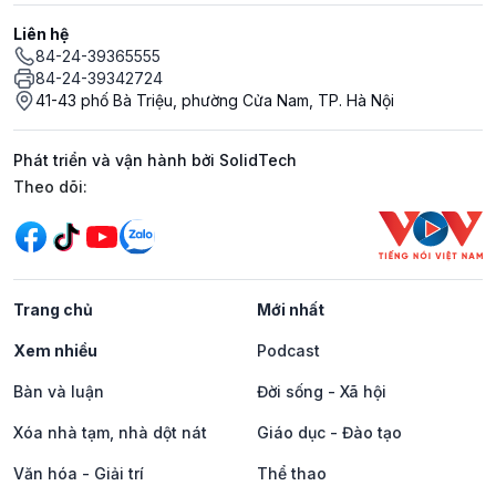
Liên hệ
84-24-39365555
84-24-39342724
41-43 phố Bà Triệu, phường Cửa Nam, TP. Hà Nội
Phát triển và vận hành bởi SolidTech
Mạng xã hội
Theo dõi:
Trang chủ
Mới nhất
Xem nhiều
Podcast
Bàn và luận
Đời sống - Xã hội
Xóa nhà tạm, nhà dột nát
Giáo dục - Đào tạo
Văn hóa - Giải trí
Thể thao