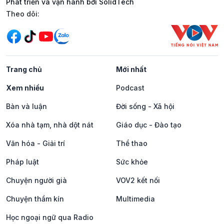
Phát triển và vận hành bởi SolidTech
Mạng xã hội
Theo dõi:
Trang chủ
Mới nhất
Xem nhiều
Podcast
Bàn và luận
Đời sống - Xã hội
Xóa nhà tạm, nhà dột nát
Giáo dục - Đào tạo
Văn hóa - Giải trí
Thể thao
Pháp luật
Sức khỏe
Chuyện người già
VOV2 kết nối
Chuyện thầm kín
Multimedia
Học ngoại ngữ qua Radio