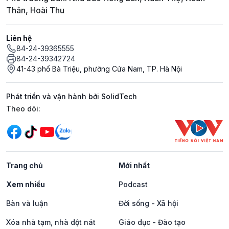
Thân, Hoài Thu
Liên hệ
84-24-39365555
84-24-39342724
41-43 phố Bà Triệu, phường Cửa Nam, TP. Hà Nội
Phát triển và vận hành bởi SolidTech
Mạng xã hội
Theo dõi:
Trang chủ
Mới nhất
Xem nhiều
Podcast
Bàn và luận
Đời sống - Xã hội
Xóa nhà tạm, nhà dột nát
Giáo dục - Đào tạo