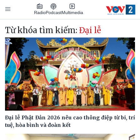
Nhảy đến nội dung
Podcast
Radio
Multimedia
Main navigation
Từ khóa tìm kiếm:
Đại lễ
Đại lễ Phật Đản 2026 nêu cao thông điệp từ bi, trí
tuệ, hòa bình và đoàn kết