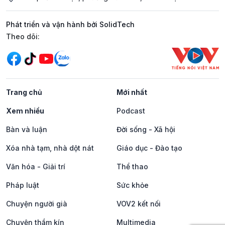
Phát triển và vận hành bởi SolidTech
Mạng xã hội
Theo dõi:
Trang chủ
Mới nhất
Xem nhiều
Podcast
Bàn và luận
Đời sống - Xã hội
Xóa nhà tạm, nhà dột nát
Giáo dục - Đào tạo
Văn hóa - Giải trí
Thể thao
Pháp luật
Sức khỏe
Chuyện người già
VOV2 kết nối
Chuyện thầm kín
Multimedia