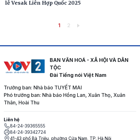
lễ Vesak Liên Hợp Quốc 2025
Pagination
Trang hiện thời
Trang
1
2
BAN VĂN HOÁ - XÃ HỘI VÀ DÂN
TỘC
Đài Tiếng nói Việt Nam
Trưởng ban: Nhà báo TUYẾT MAI
Phó trưởng ban: Nhà báo Hồng Lan, Xuân Thọ, Xuân
Thân, Hoài Thu
Liên hệ
84-24-39365555
84-24-39342724
41-43 phố Bà Triệu, phường Cửa Nam, TP. Hà Nội