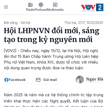
Nhảy đến nội dung
Podcast
Radio
Multimedia
Main navigation
Đời sống - Xã hội
Thứ hai, 21:17, 15/12/2025
Hội LHPNVN đổi mới, sáng
tạo trong kỷ nguyên mới
[VOV2] - Chiều nay, ngày 15/12, tại Hà Nội, Hội nghị
lần thứ 15 Ban Chấp hành Trung ương Hội Liên hiệp
Phụ nữ Việt Nam, khóa XIII, được tổ chức với nhiều
nội dung quan trọng được đưa ra thảo luận.
Ngọc Hà
Facebook
Gửi mail
Năm 2025 là năm mà cả hệ thống chính trị tập trung
triển khai thực hiện các Nghị quyết, Kết luận của Bộ