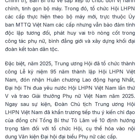
Chính trị, Ban Bí thư về sắp xếp tổ chức đơn vị hành
chính, tinh gọn bộ máy. Trong đó, tổ chức Hội LHPN
các cấp thực hiện theo bộ máy mới, trực thuộc Ủy
ban MTTQ Việt Nam các cấp nhưng vẫn bảo đảm tính
độc lập tương đối, phát huy vai trò nòng cốt trong
công tác phụ nữ, bình đẳng giới và xây dựng khối đại
đoàn kết toàn dân tộc.
Đặc biệt, năm 2025, Trung ương Hội đã tổ chức thành
công Lễ kỷ niệm 95 năm thành lập Hội LHPN Việt
Nam, đón nhận Huân chương Lao động hạng Nhất,
Đại hội Thi đua yêu nước Hội LHPN Việt Nam lần thứ
V và trao Giải thưởng Phụ nữ Việt Nam năm 2025.
Ngay sau sự kiện, Đoàn Chủ tịch Trung ương Hội
LHPN Việt Nam đã khẩn trương tiếp thu ý kiến chỉ đạo
của đồng chí Tổng Bí thư Tô Lâm về 10 định hướng
trọng tâm đối với tổ chức Hội, cụ thể hóa vào nội
dung Văn kiện Đại hội đại biểu Phụ nữ các cấp.