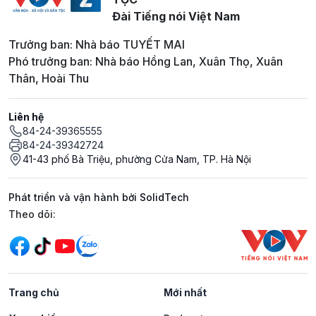
Đài Tiếng nói Việt Nam
Trưởng ban: Nhà báo TUYẾT MAI
Phó trưởng ban: Nhà báo Hồng Lan, Xuân Thọ, Xuân
Thân, Hoài Thu
Liên hệ
84-24-39365555
84-24-39342724
41-43 phố Bà Triệu, phường Cửa Nam, TP. Hà Nội
Phát triển và vận hành bởi SolidTech
Mạng xã hội
Theo dõi:
Trang chủ
Mới nhất