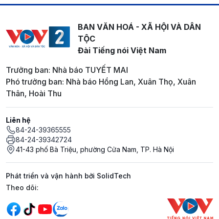
BAN VĂN HOÁ - XÃ HỘI VÀ DÂN
TỘC
Đài Tiếng nói Việt Nam
Trưởng ban: Nhà báo TUYẾT MAI
Phó trưởng ban: Nhà báo Hồng Lan, Xuân Thọ, Xuân
Thân, Hoài Thu
Liên hệ
84-24-39365555
84-24-39342724
41-43 phố Bà Triệu, phường Cửa Nam, TP. Hà Nội
Phát triển và vận hành bởi SolidTech
Mạng xã hội
Theo dõi: