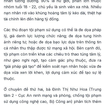
nhân tương đương. 90% là nữ giới, phần lớn thuộc
nhóm tuổi 18 - 22, chủ yếu là sinh viên xa nhà. Nhiều
nạn nhân rơi vào khủng hoảng tâm lý kéo dài, thiệt hại
tài chính lên đến hàng tỷ đồng.
Các thủ đoạn tội phạm sử dụng có thể là đe dọa pháp
lý, giả danh lực lượng chức năng; đe dọa tung hình
ảnh riêng tư; hoặc đe dọa bạo lực dựa trên thông tin
cá nhân thu thập được từ mạng xã hội. Bên cạnh đó,
tội phạm còn triển khai các chiêu trò thao túng tâm lý,
như gieo nghi ngờ, tạo cảm giác phụ thuộc, đưa ra
“giải pháp giả tạo” để kiểm soát nạn nhân hoặc vừa đe
dọa vừa xen lời khen, lợi dụng cảm xúc để tạo sự lệ
thuộc.
Ở chuyên đề thứ hai, bà Đinh Thị Như Hoa (Trung
tâm 2 - Cục An ninh mạng và phòng, chống tội phạm
sử dụng công nghệ cao, Bộ Công an) phân tích thêm