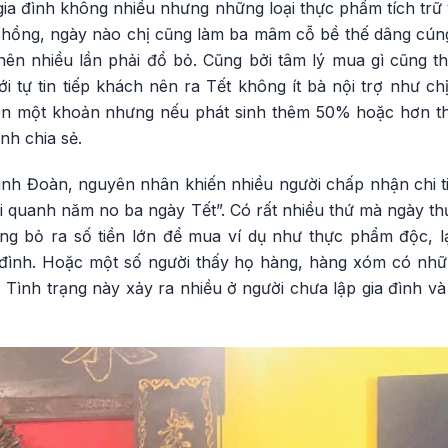
ia đình không nhiều nhưng những loại thực phẩm tích trữ
 chồng, ngày nào chị cũng làm ba mâm cỗ bề thế dâng cúng
ên nhiều lần phải đổ bỏ. Cũng bởi tâm lý mua gì cũng thấ
 tự tin tiếp khách nên ra Tết không ít bà nội trợ như chị 
òn một khoản nhưng nếu phát sinh thêm 50% hoặc hơn thì 
inh chia sẻ.
inh Đoàn, nguyên nhân khiến nhiều người chấp nhận chi ti
 đói quanh năm no ba ngày Tết”. Có rất nhiều thứ mà ngày t
àng bỏ ra số tiền lớn để mua ví dụ như thực phẩm độc, 
 đình. Hoặc một số người thấy họ hàng, hàng xóm có nh
ị. Tình trạng này xảy ra nhiều ở người chưa lập gia đình 