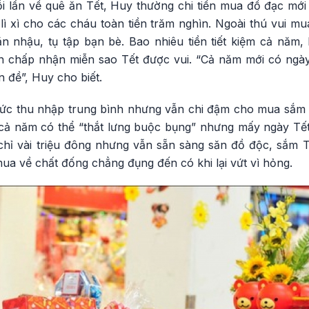
 lần về quê ăn Tết, Huy thường chi tiền mua đồ đạc mới c
ỏ lì xì cho các cháu toàn tiền trăm nghìn. Ngoài thú vui m
n nhậu, tụ tập bạn bè. Bao nhiêu tiền tiết kiệm cả năm,
 chấp nhận miễn sao Tết được vui. “Cả năm mới có ngày
n đề”, Huy cho biết.
mức thu nhập trung bình nhưng vẫn chi đậm cho mua sắm 
cả năm có thể “thắt lưng buộc bụng” nhưng mấy ngày Tết
chỉ vài triệu đông nhưng vẫn sẵn sàng săn đồ độc, sắm Tế
a về chất đống chẳng đụng đến có khi lại vứt vì hỏng.