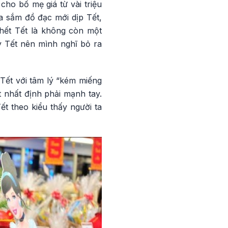
ho bố mẹ giá từ vài triệu
ua sắm đồ đạc mới dịp Tết,
 hết Tết là không còn một
 Tết nên mình nghĩ bỏ ra
Tết với tâm lý “kém miếng
 nhất định phải mạnh tay.
t theo kiểu thấy người ta