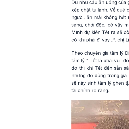
Dù nhu cầu ăn uống của g
xếp chật tủ lạnh. Về quê
người, ăn mãi không hết n
sang, chơi độc, có vậy mới
Mình dự kiến Tết ra sẽ c
có khi phải đi vay…”, chị L
Theo chuyên gia tâm lý Đ
tâm lý “ Tết là phải vui,
đo thì khi Tết đến sẵn s
những đồ dùng trong gia
sẽ nảy sinh tâm lý ghen t
tài chính rõ ràng.