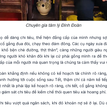
Chuyên gia tâm lý Đinh Đoàn
họ dễ dàng chi tiêu, thể hiện đẳng cấp của mình nhưng sợ
cố gắng đua đòi, chạy theo đám đông. Các cụ ngày xưa đ
khố bện chè đường, thịt thăn”, càng những người giàu ng
hững người khó khăn đôi khi lại cứ phải gồng mình ra để thể
ấp của mỗi người mà quan trọng là chúng ta cảm thấy vui v
oàn khẳng định nếu không có kế hoạch tài chính rõ ràng, 
 ảnh hưởng tới cuộc sống sau Tết, thậm chí cả năm kế tiếp
ốt nhất là phải lập kế hoạch rõ ràng, chi tiết, cố gắng khô
iám sát chi tiêu để kiềm chế thói quen tiêu xài hoang phí.
chi tiêu vượt quá ngân sách, khi đó khoản nợ sẽ ở lại. Dù 