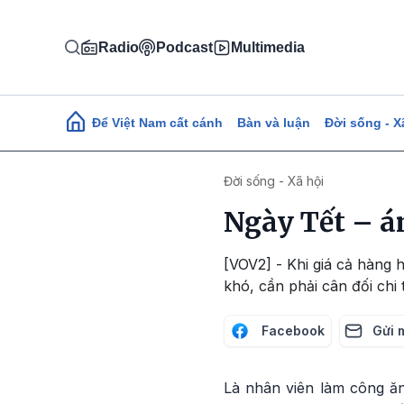
Nhảy đến nội dung
Radio
Podcast
Multimedia
Main navigation
Để Việt Nam cất cánh
Bàn và luận
Đời sống - X
Đời sống - Xã hội
Ngày Tết – ám
[VOV2] - Khi giá cả hàng h
khó, cần phải cân đối chi
Facebook
Gửi 
Là nhân viên làm công ăn