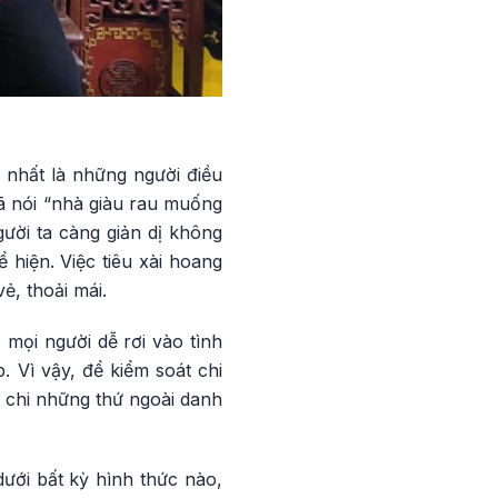
 nhất là những người điều
ã nói “nhà giàu rau muống
ười ta càng giản dị không
 hiện. Việc tiêu xài hoang
ẻ, thoải mái.
mọi người dễ rơi vào tình
. Vì vậy, để kiểm soát chi
ng chi những thứ ngoài danh
dưới bất kỳ hình thức nào,