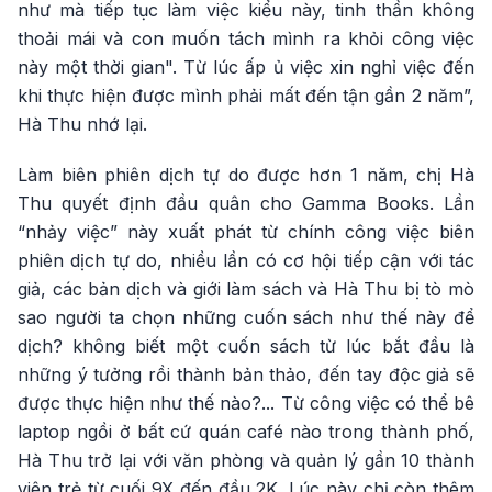
như mà tiếp tục làm việc kiểu này, tinh thần không
thoải mái và con muốn tách mình ra khỏi công việc
này một thời gian". Từ lúc ấp ủ việc xin nghỉ việc đến
khi thực hiện được mình phải mất đến tận gần 2 năm”,
Hà Thu nhớ lại.
Làm biên phiên dịch tự do được hơn 1 năm, chị Hà
Thu quyết định đầu quân cho Gamma Books. Lần
“nhảy việc” này xuất phát từ chính công việc biên
phiên dịch tự do, nhiều lần có cơ hội tiếp cận với tác
giả, các bản dịch và giới làm sách và Hà Thu bị tò mò
sao người ta chọn những cuốn sách như thế này để
dịch? không biết một cuốn sách từ lúc bắt đầu là
những ý tưởng rồi thành bản thảo, đến tay độc giả sẽ
được thực hiện như thế nào?... Từ công việc có thể bê
laptop ngồi ở bất cứ quán café nào trong thành phố,
Hà Thu trở lại với văn phòng và quản lý gần 10 thành
viên trẻ từ cuối 9X đến đầu 2K. Lúc này chị còn thêm