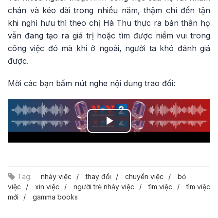
chán và kéo dài trong nhiều năm, thậm chí đến tận
khi nghỉ hưu thì theo chị Hà Thu thực ra bản thân họ
vẫn đang tạo ra giá trị hoặc tìm được niềm vui trong
công việc đó mà khi ở ngoài, người ta khó đánh giá
được.
Mời các bạn bấm nút nghe nội dung trao đổi:
Play
Video
Tag:
nhảy việc
thay đổi
chuyển việc
bỏ
việc
xin việc
người trẻ nhảy việc
tìm việc
tìm việc
mới
gamma books