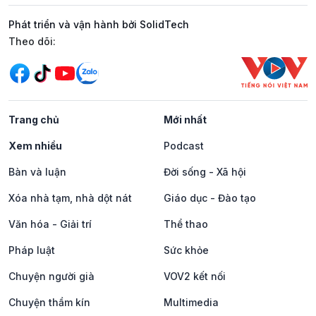
Phát triển và vận hành bởi SolidTech
Mạng xã hội
Theo dõi:
Trang chủ
Mới nhất
Xem nhiều
Podcast
Bàn và luận
Đời sống - Xã hội
Xóa nhà tạm, nhà dột nát
Giáo dục - Đào tạo
Văn hóa - Giải trí
Thể thao
Pháp luật
Sức khỏe
Chuyện người già
VOV2 kết nối
Chuyện thầm kín
Multimedia