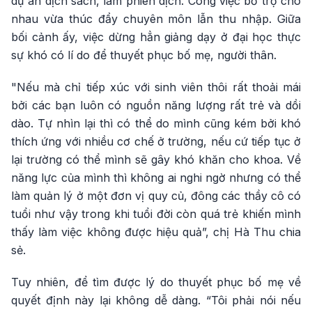
dự án dịch sách, làm phiên dịch. Công việc bổ trợ cho
nhau vừa thúc đẩy chuyên môn lẫn thu nhập. Giữa
bối cảnh ấy, việc dừng hẳn giảng dạy ở đại học thực
sự khó có lí do để thuyết phục bố mẹ, người thân.
"Nếu mà chỉ tiếp xúc với sinh viên thôi rất thoải mái
bởi các bạn luôn có nguồn năng lượng rất trẻ và dồi
dào. Tự nhìn lại thì có thể do mình cũng kém bởi khó
thích ứng với nhiều cơ chế ở trường, nếu cứ tiếp tục ở
lại trường có thể mình sẽ gây khó khăn cho khoa. Về
năng lực của mình thì không ai nghi ngờ nhưng có thể
làm quản lý ở một đơn vị quy củ, đông các thầy cô có
tuổi như vậy trong khi tuổi đời còn quá trẻ khiến mình
thấy làm việc không được hiệu quả”, chị Hà Thu chia
sẻ.
Tuy nhiên, để tìm được lý do thuyết phục bố mẹ về
quyết định này lại không dễ dàng. “Tôi phải nói nếu