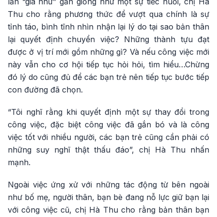
lần “giá như” gần giống như một sự tiếc nuối, chị Hà
Thu cho rằng phương thức để vượt qua chính là sự
tỉnh táo, bình tĩnh nhìn nhận lại lý do tại sao bản thân
lại quyết định chuyển việc? Những thành tựu đạt
được ở vị trí mới gồm những gì? Và nếu công việc mới
này vẫn cho cơ hội tiếp tục hỏi hỏi, tìm hiểu…Chừng
đó lý do cũng đủ để các bạn trẻ nên tiếp tục bước tiếp
con đường đã chọn.
“Tôi nghĩ rằng khi quyết định một sự thay đổi trong
công việc, đặc biệt công việc đã gắn bó và là công
việc tốt với nhiều người, các bạn trẻ cũng cần phải có
những suy nghĩ thật thấu đáo”, chị Hà Thu nhấn
mạnh.
Ngoài việc ứng xử với những tác động từ bên ngoài
như bố mẹ, người thân, bạn bè đang nỗ lực giữ bạn lại
với công việc cũ, chị Hà Thu cho rằng bản thân bạn