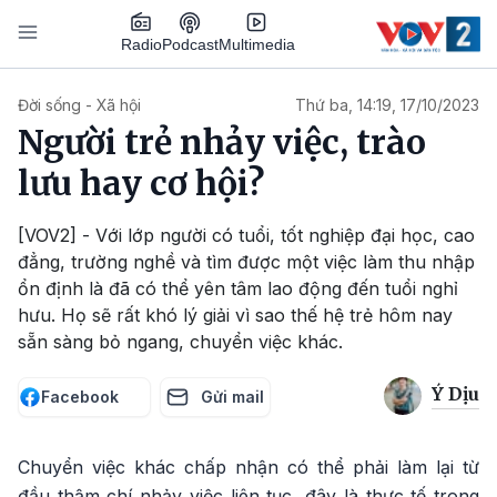
Nhảy đến nội dung
Podcast
Radio
Multimedia
Main navigation
Đời sống - Xã hội
Thứ ba, 14:19, 17/10/2023
Người trẻ nhảy việc, trào
lưu hay cơ hội?
[VOV2] - Với lớp người có tuổi, tốt nghiệp đại học, cao
đẳng, trường nghề và tìm được một việc làm thu nhập
ổn định là đã có thể yên tâm lao động đến tuổi nghỉ
hưu. Họ sẽ rất khó lý giải vì sao thế hệ trẻ hôm nay
sẵn sàng bỏ ngang, chuyển việc khác.
Ý Dịu
Facebook
Gửi mail
Chuyển việc khác chấp nhận có thể phải làm lại từ
đầu thậm chí nhảy việc liên tục, đây là thực tế trong