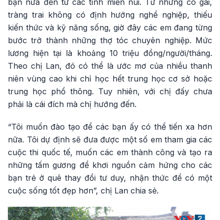
bạn nữa đến từ các tỉnh miền núi. Từ những cô gái,
tràng trai không có định hướng nghề nghiệp, thiếu
kiến thức và kỹ năng sống, giờ đây các em đang từng
bước trở thành những thợ tóc chuyên nghiệp. Mức
lương hiện tại là khoảng 10 triệu đồng/người/tháng.
Theo chị Lan, đó có thể là ước mơ của nhiều thanh
niên vùng cao khi chỉ học hết trung học cơ sở hoặc
trung học phổ thông. Tuy nhiên, với chị đấy chưa
phải là cái đích mà chị hướng đến.
“Tôi muốn đào tạo để các bạn ấy có thể tiến xa hơn
nữa. Tôi dự định sẽ đưa được một số em tham gia các
cuộc thi quốc tế, muốn các em thành công và tạo ra
những tấm gương để khơi nguồn cảm hứng cho các
bạn trẻ ở quê thay đổi tư duy, nhận thức để có một
cuộc sống tốt đẹp hơn”, chị Lan chia sẻ.