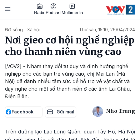
Nhảy đến nội dung
Podcast
Radio
Multimedia
Main navigation
Đời sống - Xã hội
Thứ sáu, 15:10, 26/04/2024
Nơi gieo cơ hội nghề nghiệp
cho thanh niên vùng cao
[VOV2] - Nhằm thay đổi tư duy và định hướng nghề
nghiệp cho các bạn trẻ vùng cao, chị Mai Lan (Hà
Nội) đã dành nhiều tâm sức để hỗ trợ về vật chất và
dạy nghề cho một số thanh niên ở các tỉnh Lai Châu,
Điện Biên.
Nho Trung
Facebook
Gửi mail
Trên đường lạc Lạc Long Quân, quận Tây Hồ, Hà Nội
có một tiệm tóc rất đặc biệt. Nơi đây không chỉ là