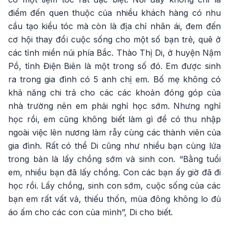
điểm đến quen thuộc của nhiều khách hàng có nhu
cầu tạo kiểu tóc mà còn là địa chỉ nhân ái, đem đến
cơ hội thay đổi cuộc sống cho một số bạn trẻ, quê ở
các tỉnh miền núi phía Bắc. Thào Thị Di, ở huyện Nậm
Pồ, tỉnh Điện Biên là một trong số đó. Em được sinh
ra trong gia đình có 5 anh chị em. Bố mẹ không có
khả năng chi trả cho các các khoản đóng góp của
nhà trường nên em phải nghỉ học sớm. Nhưng nghỉ
học rồi, em cũng không biết làm gì để có thu nhập
ngoài việc lên nương làm rẫy cùng các thành viên của
gia đình. Rất có thể Di cũng như nhiều bạn cùng lứa
trong bản là lấy chồng sớm và sinh con. “Bằng tuổi
em, nhiều bạn đã lấy chồng. Con các bạn ấy giờ đã đi
học rồi. Lấy chồng, sinh con sớm, cuộc sống của các
bạn em rất vất vả, thiếu thốn, mùa đông không lo đủ
áo ấm cho các con của mình”, Di cho biết.