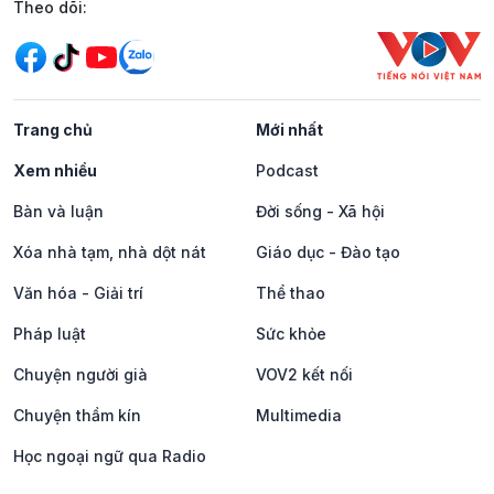
Mạng xã hội
Theo dõi:
Trang chủ
Mới nhất
Xem nhiều
Podcast
Bàn và luận
Đời sống - Xã hội
Xóa nhà tạm, nhà dột nát
Giáo dục - Đào tạo
Văn hóa - Giải trí
Thể thao
Pháp luật
Sức khỏe
Chuyện người già
VOV2 kết nối
Chuyện thầm kín
Multimedia
Học ngoại ngữ qua Radio