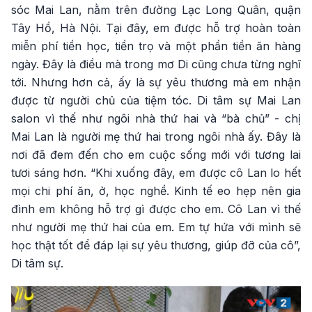
sóc Mai Lan, nằm trên đường Lạc Long Quân, quận
Tây Hồ, Hà Nội. Tại đây, em được hỗ trợ hoàn toàn
miễn phí tiền học, tiền trọ và một phần tiền ăn hàng
ngày. Đây là điều mà trong mơ Di cũng chưa từng nghĩ
tới. Nhưng hơn cả, ấy là sự yêu thương mà em nhận
được từ người chủ của tiệm tóc. Di tâm sự Mai Lan
salon vì thế như ngôi nhà thứ hai và “bà chủ” - chị
Mai Lan là người mẹ thứ hai trong ngôi nhà ấy. Đây là
nơi đã đem đến cho em cuộc sống mới với tương lai
tươi sáng hơn. “Khi xuống đây, em được cô Lan lo hết
mọi chi phí ăn, ở, học nghề. Kinh tế eo hẹp nên gia
đình em không hỗ trợ gì được cho em. Cô Lan vì thế
như người mẹ thứ hai của em. Em tự hứa với mình sẽ
học thật tốt để đáp lại sự yêu thương, giúp đỡ của cô”,
Di tâm sự.