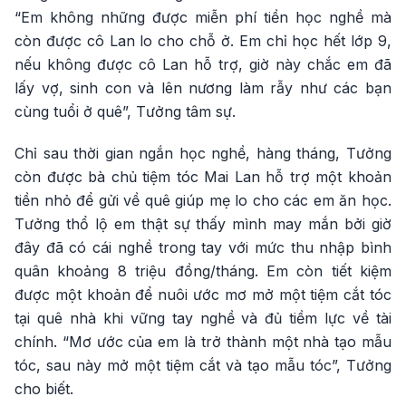
“Em không những được miễn phí tiền học nghề mà
còn được cô Lan lo cho chỗ ở. Em chỉ học hết lớp 9,
nếu không được cô Lan hỗ trợ, giờ này chắc em đã
lấy vợ, sinh con và lên nương làm rẫy như các bạn
cùng tuổi ở quê”, Tưởng tâm sự.
Chỉ sau thời gian ngắn học nghề, hàng tháng, Tưởng
còn được bà chủ tiệm tóc Mai Lan hỗ trợ một khoản
tiền nhỏ để gửi về quê giúp mẹ lo cho các em ăn học.
Tưởng thổ lộ em thật sự thấy mình may mắn bởi giờ
đây đã có cái nghề trong tay với mức thu nhập bình
quân khoảng 8 triệu đồng/tháng. Em còn tiết kiệm
được một khoản để nuôi ước mơ mở một tiệm cắt tóc
tại quê nhà khi vững tay nghề và đủ tiềm lực về tài
chính. “Mơ ước của em là trở thành một nhà tạo mẫu
tóc, sau này mở một tiệm cắt và tạo mẫu tóc”, Tưởng
cho biết.