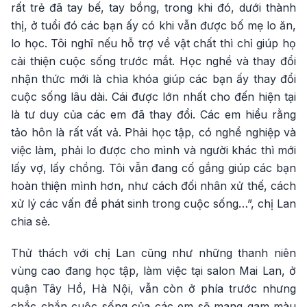
rất trẻ đã tay bế, tay bồng, trong khi đó, dưới thành
thị, ở tuổi đó các bạn ấy có khi vẫn được bố mẹ lo ăn,
lo học. Tôi nghĩ nếu hỗ trợ về vật chất thì chỉ giúp họ
cải thiện cuộc sống trước mắt. Học nghề và thay đổi
nhận thức mới là chìa khóa giúp các bạn ấy thay đổi
cuộc sống lâu dài. Cái được lớn nhất cho đến hiện tại
là tư duy của các em đã thay đổi. Các em hiểu rằng
tảo hôn là rất vất vả. Phải học tập, có nghề nghiệp và
việc làm, phải lo được cho mình và người khác thì mới
lấy vợ, lấy chồng. Tôi vẫn đang cố gắng giúp các bạn
hoàn thiện mình hơn, như cách đối nhân xử thế, cách
xử lý các vấn đề phát sinh trong cuộc sống…”, chị Lan
chia sẻ.
Thử thách với chị Lan cũng như những thanh niên
vùng cao đang học tập, làm việc tại salon Mai Lan, ở
quận Tây Hồ, Hà Nội, vẫn còn ở phía trước nhưng
chắc chắn cuộc sống của các em sẽ mang gam màu